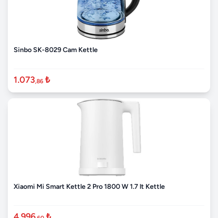
Sinbo SK-8029 Cam Kettle
1.073
₺
,86
Xiaomi Mi Smart Kettle 2 Pro 1800 W 1.7 lt Kettle
4.996
₺
,60