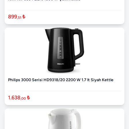
899
₺
,51
Philips 3000 Serisi HD9318/20 2200 W 1.7 lt Siyah Kettle
1.638
₺
,00