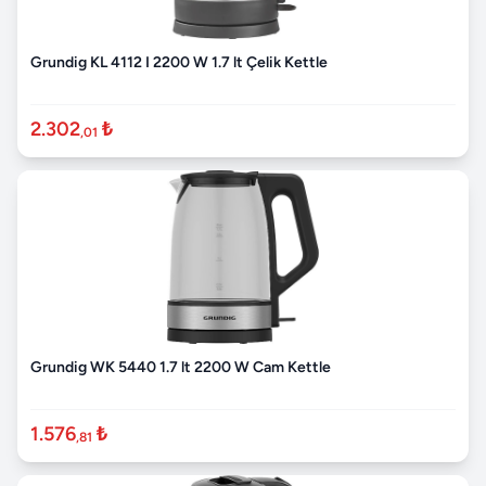
Grundig KL 4112 I 2200 W 1.7 lt Çelik Kettle
2.302
₺
,01
Grundig WK 5440 1.7 lt 2200 W Cam Kettle
1.576
₺
,81