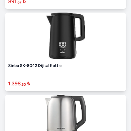
891
₺
,67
Sinbo SK-8042 Dijital Kettle
1.398
₺
,60