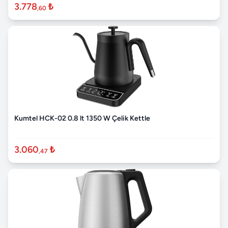
3.778
₺
,60
Kumtel HCK-02 0.8 lt 1350 W Çelik Kettle
3.060
₺
,47