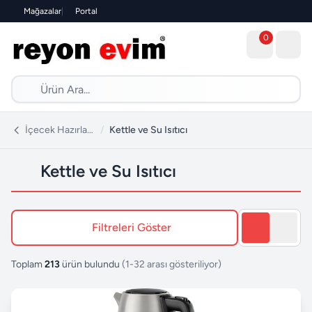
Mağazalar
|
Portal
0
İçecek Hazırlama
/
Kettle ve Su Isıtıcı
Kettle ve Su Isıtıcı
Filtreleri Göster
Toplam
213
ürün bulundu
(1-32 arası gösteriliyor)