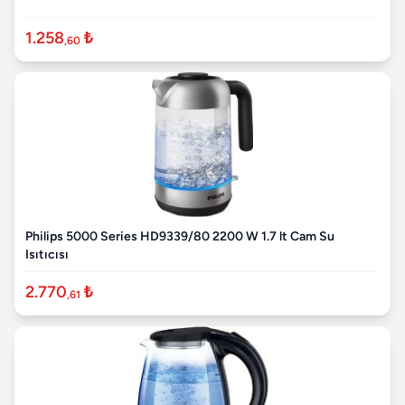
1.258
₺
,60
Philips 5000 Series HD9339/80 2200 W 1.7 lt Cam Su
Isıtıcısı
2.770
₺
,61