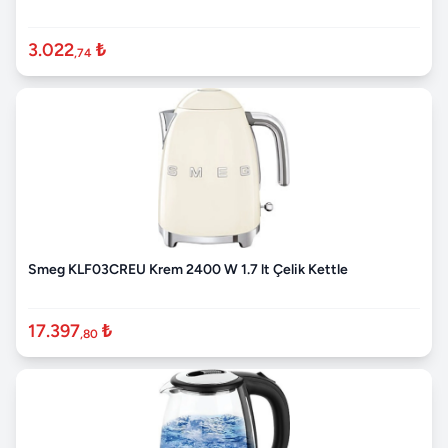
3.022
₺
,74
Smeg KLF03CREU Krem 2400 W 1.7 lt Çelik Kettle
17.397
₺
,80