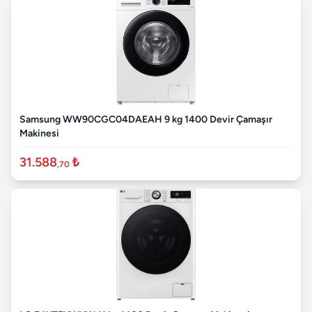
Samsung WW90CGC04DAEAH 9 kg 1400 Devir Çamaşır
Makinesi
31.588
₺
,70