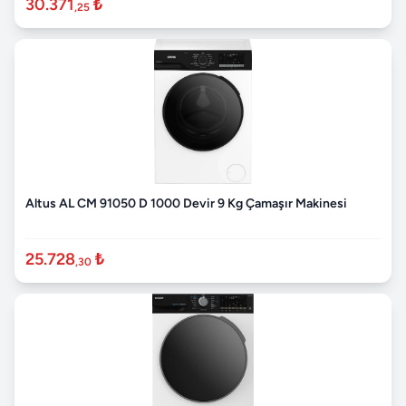
30.371
₺
,25
Altus AL CM 91050 D 1000 Devir 9 Kg Çamaşır Makinesi
25.728
₺
,30