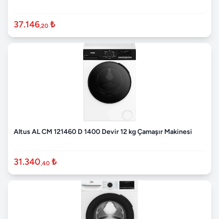
37.146
₺
,20
Altus AL CM 121460 D 1400 Devir 12 kg Çamaşır Makinesi
31.340
₺
,40