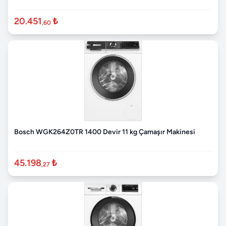
20.451
₺
,60
Bosch WGK264Z0TR 1400 Devir 11 kg Çamaşır Makinesi
45.198
₺
,27