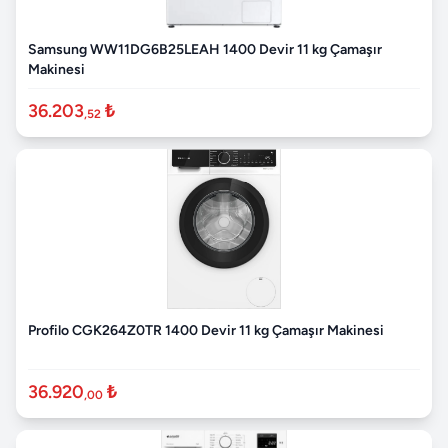
Samsung WW11DG6B25LEAH 1400 Devir 11 kg Çamaşır
Makinesi
36.203
₺
,52
Profilo CGK264Z0TR 1400 Devir 11 kg Çamaşır Makinesi
36.920
₺
,00