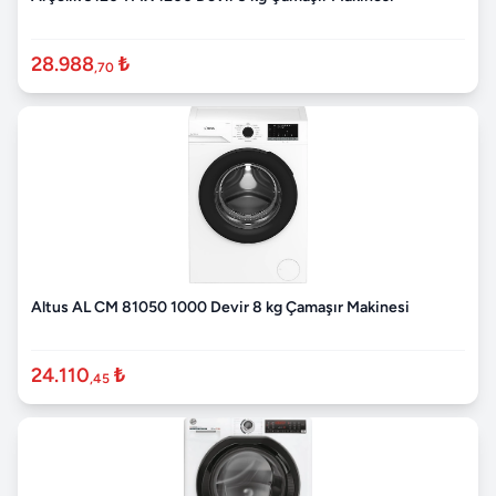
28.988
₺
,70
Altus AL CM 81050 1000 Devir 8 kg Çamaşır Makinesi
24.110
₺
,45