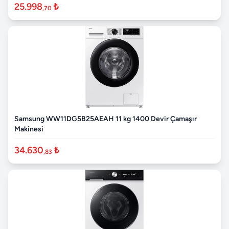
25.998
₺
,70
Samsung WW11DG5B25AEAH 11 kg 1400 Devir Çamaşır
Makinesi
34.630
₺
,83