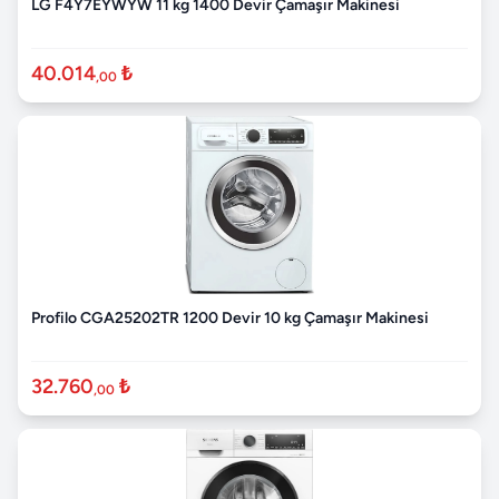
LG F4Y7EYWYW 11 kg 1400 Devir Çamaşır Makinesi
40.014
₺
,00
Profilo CGA25202TR 1200 Devir 10 kg Çamaşır Makinesi
32.760
₺
,00