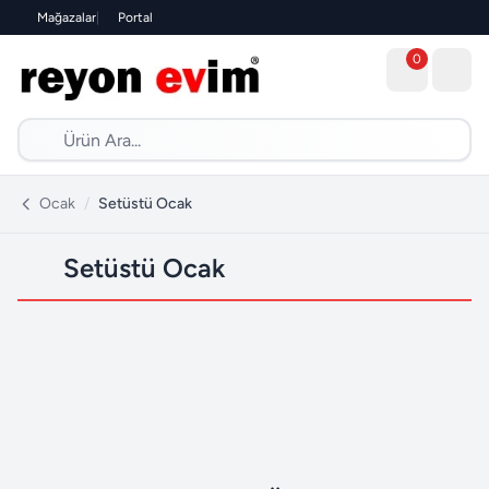
Mağazalar
|
Portal
0
Ocak
/
Setüstü Ocak
Setüstü Ocak