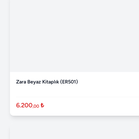
Zara Beyaz Kitaplık (ER501)
6.200
₺
,00