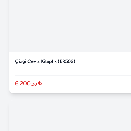
Çizgi Ceviz Kitaplık (ER502)
6.200
₺
,00