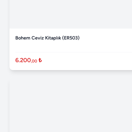
Bohem Ceviz Kitaplık (ER503)
6.200
₺
,00