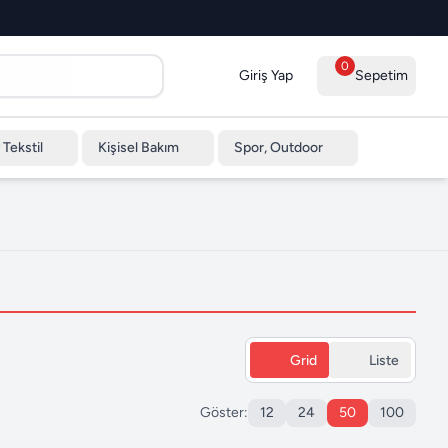
0
Giriş Yap
Sepetim
 Tekstil
Kişisel Bakım
Spor, Outdoor
Grid
Liste
Göster:
12
24
50
100