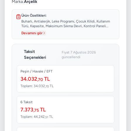
Marka:
Arçelik
Ürün Özellikleri:
Buharlı, Antialerjik, Leke Programı, Çocuk Kilidi, Kullanım
Türü, Kapasite, Maksimum Sıkma Devri, Kontrol Paneli...
Devamını gör
Taksit
Fiyat 7 Ağustos 2026
Seçenekleri
güncellendi
Peşin / Havale / EFT
34.032
TL
,70
Toplam: 34.032
TL
,70
6 Taksit
7.373
TL
,75
Toplam: 44.242
TL
,51