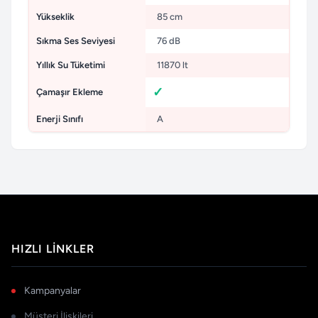
Yükseklik
85 cm
Sıkma Ses Seviyesi
76 dB
Yıllık Su Tüketimi
11870 lt
Çamaşır Ekleme
Enerji Sınıfı
A
HIZLI LINKLER
Kampanyalar
Müşteri İlişkileri