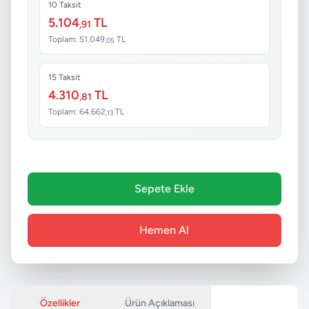
10 Taksit
5.104
TL
,91
Toplam: 51.049
TL
,05
15 Taksit
4.310
TL
,81
Toplam: 64.662
TL
,13
Sepete Ekle
Hemen Al
Özellikler
Ürün Açıklaması