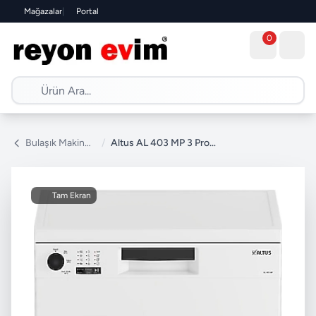
Mağazalar
|
Portal
0
Bulaşık Makinesi
/
Altus AL 403 MP 3 Program Bulaşık Makinesi
Tam Ekran