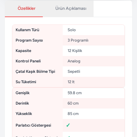
Özellikler
Ürün Açıklaması
Kullanım Türü
Solo
Program Sayısı
3 Programlı
Kapasite
12 Kişilik
Kontrol Paneli
Analog
Çatal Kaşık Bölme Tipi
Sepetli
Su Tüketimi
12 lt
Genişlik
59.8 cm
Derinlik
60 cm
Yükseklik
85 cm
Parlatıcı Göstergesi