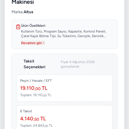
Makinesi
Marka:
Altus
Ürün Özellikleri:
Kullanım Türü, Program Sayısı, Kapasite, Kontrol Paneli,
Çatal Kaşık Bölme Tipi, Su Tüketimi, Genişlik, Derinlik...
Devamını gör
Taksit
Fiyat 4 Ağustos 2026
Seçenekleri
güncellendi
Peşin / Havale / EFT
19.110
TL
,00
Toplam: 19.110
TL
,00
6 Taksit
4.140
TL
,50
Toplam: 24.843
TL
,00