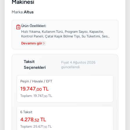
Makinesi
Marka:
Altus
Ürün Özellikleri:
Hızlı Yıkama, Kullanım Türü, Program Sayısı, Kapasite,
Kontrol Paneli, Çatal Kaşık Bölme Tipi, Su Tüketimi, Ses
Seviyesi...
Devamını gör
Taksit
Fiyat 4 Ağustos 2026
Seçenekleri
güncellendi
Peşin / Havale / EFT
19.747
TL
,00
Toplam: 19.747
TL
,00
6 Taksit
4.278
TL
,52
Toplam: 25.671
TL
,10