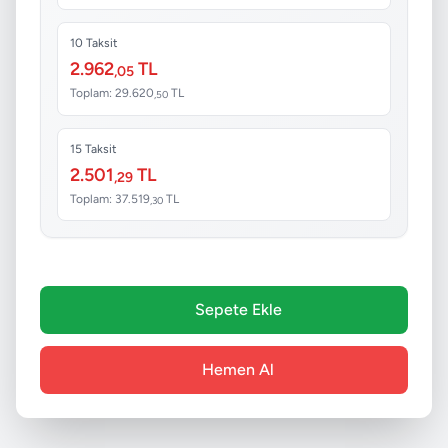
10 Taksit
2.962
TL
,05
Toplam: 29.620
TL
,50
15 Taksit
2.501
TL
,29
Toplam: 37.519
TL
,30
Sepete Ekle
Hemen Al