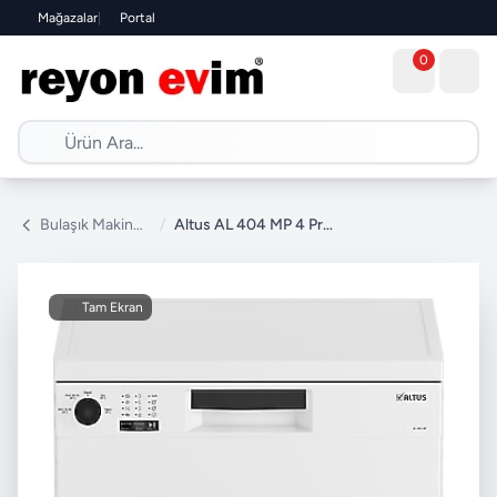
Mağazalar
|
Portal
0
Bulaşık Makinesi
/
Altus AL 404 MP 4 Programlı Bulaşık Makinesi
Tam Ekran