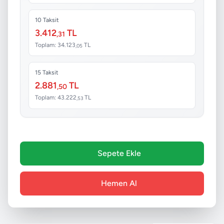
10 Taksit
3.412
TL
,31
Toplam: 34.123
TL
,05
15 Taksit
2.881
TL
,50
Toplam: 43.222
TL
,53
Sepete Ekle
Hemen Al