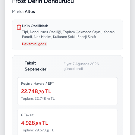
Frost Derin Dondurucu
Marka:
Altus
Ürün Özellikleri:
Tipi, Dondurucu Özelliği, Toplam Çekmece Sayısı, Kontrol
Paneli, Net Hacim, Kullanım Şekli, Enerji Sınıfı
Devamını gör
Taksit
Fiyat 7 Ağustos 2026
Seçenekleri
güncellendi
Peşin / Havale / EFT
22.748
TL
,70
Toplam: 22.748
TL
,70
6 Taksit
4.928
TL
,89
Toplam: 29.573
TL
,31