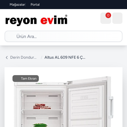
Mağazalar
|
Portal
0
Derin Dondurucu
/
Altus AL 609 NFE 6 Çekmeceli Dikey No Frost Derin Dondurucu
Tam Ekran