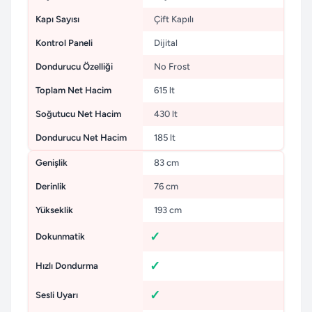
Kapı Sayısı
Çift Kapılı
Kontrol Paneli
Dijital
Dondurucu Özelliği
No Frost
Toplam Net Hacim
615 lt
Soğutucu Net Hacim
430 lt
Dondurucu Net Hacim
185 lt
Genişlik
83 cm
Derinlik
76 cm
Yükseklik
193 cm
Dokunmatik
Hızlı Dondurma
Sesli Uyarı