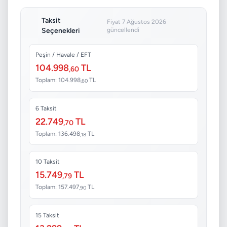
Taksit
Fiyat 7 Ağustos 2026
Seçenekleri
güncellendi
Peşin / Havale / EFT
104.998
TL
,60
Toplam: 104.998
TL
,60
6 Taksit
22.749
TL
,70
Toplam: 136.498
TL
,18
10 Taksit
15.749
TL
,79
Toplam: 157.497
TL
,90
15 Taksit