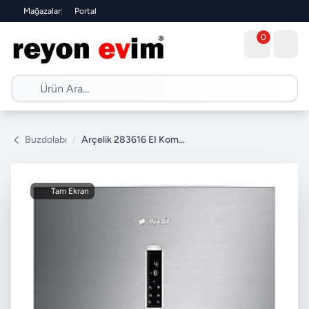
Mağazalar
|
Portal
0
Buzdolabı
/
Arçelik 283616 EI Kombi No Frost Buzdolabı
Tam Ekran