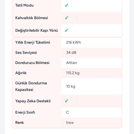
Tatil Modu
Kahvaltılık Bölmesi
Değiştirilebilir Kapı Yönü
Yıllık Enerji Tüketimi
216 kWh
Ses Seviyesi
34 dB
Dondurucu Bölmesi
Alttan
Ağırlık
115.2 kg
Günlük Dondurma
10 kg
Kapasitesi
Yapay Zeka Destekli
Enerji Sınıfı
C
Renk
Inox