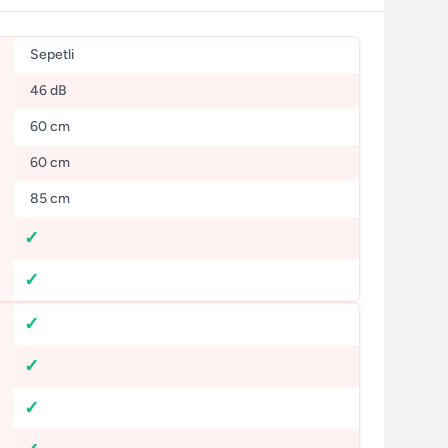
Sepetli
46 dB
60 cm
60 cm
85 cm