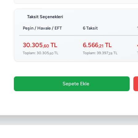
Taksit Seçenekleri
Peşin / Havale / EFT
6 Taksit
30.305
TL
6.566
TL
,60
,21
Toplam: 30.305
TL
Toplam: 39.397
TL
,60
,28
Sepete Ekle