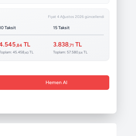
Fiyat 4 Ağustos 2026 güncellendi
10 Taksit
15 Taksit
4.545
TL
3.838
TL
,84
,71
Toplam: 45.458
TL
Toplam: 57.580
TL
,40
,64
Hemen Al