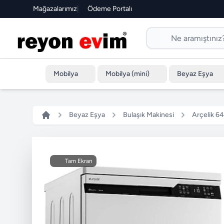
Mağazalarımız
|
Ödeme Portalı
Mobilya
Mobilya (mini)
Beyaz Eşya
Beyaz Eşya
Bulaşık Makinesi
Arçelik 6
Tam Ekran