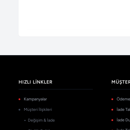
HIZLI LINKLER
MÜŞTER
Kampanyalar
Ödeme 
Müşteri İlişkileri
İade Ta
İade D
Değişim & İade