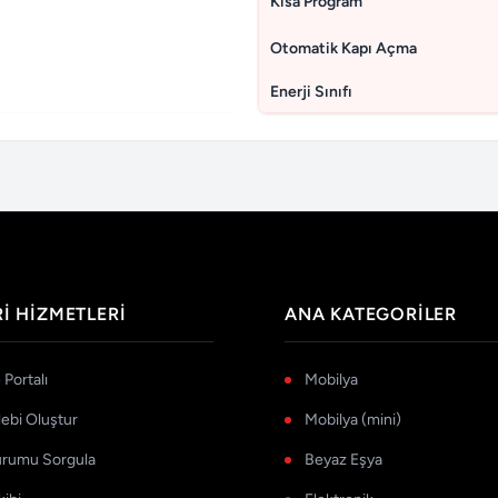
Kısa Program
Otomatik Kapı Açma
Enerji Sınıfı
I HIZMETLERI
ANA KATEGORILER
Portalı
Mobilya
lebi Oluştur
Mobilya (mini)
urumu Sorgula
Beyaz Eşya