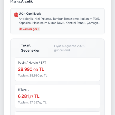
Marka:
Arçelik
Ürün Özellikleri:
Antialerjik, Hızlı Yıkama, Tambur Temizleme, Kullanım Türü,
Kapasite, Maksimum Sıkma Devri, Kontrol Paneli, Çamaşır
Ekleme...
Devamını gör
Taksit
Fiyat 4 Ağustos 2026
Seçenekleri
güncellendi
Peşin / Havale / EFT
28.990
TL
,00
Toplam: 28.990
TL
,00
6 Taksit
6.281
TL
,17
Toplam: 37.687
TL
,00