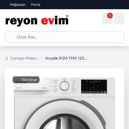
Mağazalar
|
Portal
0
Çamaşır Makinesi
/
Arçelik 9120 TMX 1200 Devir 9 kg Çamaşır Makinesi
Tam Ekran