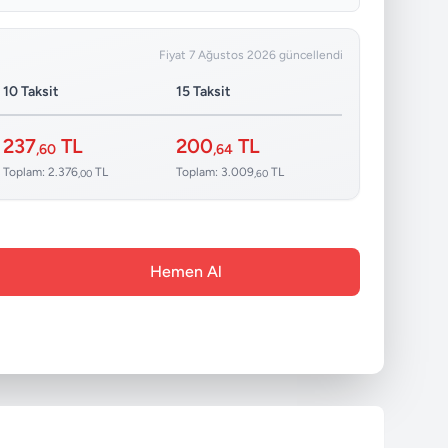
Fiyat 7 Ağustos 2026 güncellendi
10 Taksit
15 Taksit
237
TL
200
TL
,60
,64
Toplam: 2.376
TL
Toplam: 3.009
TL
,00
,60
Hemen Al