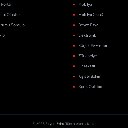
Portalı
Mobilya
lebi Oluştur
Mobilya (mini)
urumu Sorgula
Beyaz Eşya
kibi
Elektronik
Küçük Ev Aletleri
Züccaciye
Ev Tekstil
Kişisel Bakım
Spor, Outdoor
© 2026
Reyon Evim
. Tüm hakları saklıdır.