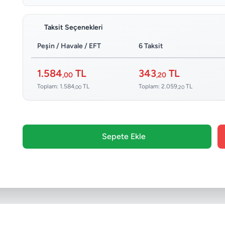
Taksit Seçenekleri
Peşin / Havale / EFT
6 Taksit
1.584
TL
343
TL
,00
,20
Toplam: 1.584
TL
Toplam: 2.059
TL
,00
,20
Sepete Ekle