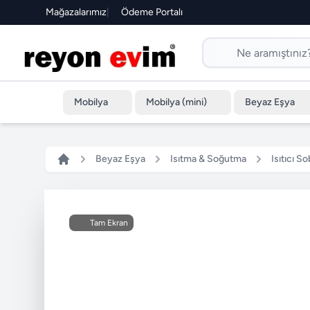
Mağazalarımız
|
Ödeme Portalı
Mobilya
Mobilya (mini)
Beyaz Eşya
Beyaz Eşya
Isıtma & Soğutma
Isıtıcı So
Tam Ekran