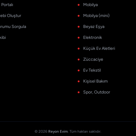
Portalı
Mobilya
lebi Oluştur
Mobilya (mini)
urumu Sorgula
Beyaz Eşya
kibi
Elektronik
Küçük Ev Aletleri
Züccaciye
Ev Tekstil
Kişisel Bakım
Spor, Outdoor
© 2026
Reyon Evim
. Tüm hakları saklıdır.