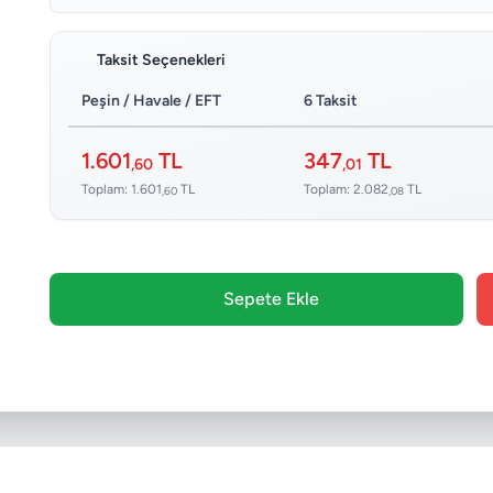
Taksit Seçenekleri
Peşin / Havale / EFT
6 Taksit
1.601
TL
347
TL
,60
,01
Toplam: 1.601
TL
Toplam: 2.082
TL
,60
,08
Sepete Ekle