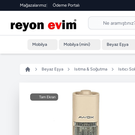
Mağazalarımız
|
Ödeme Portalı
Mobilya
Mobilya (mini)
Beyaz Eşya
Beyaz Eşya
Isıtma & Soğutma
Isıtıcı So
Tam Ekran