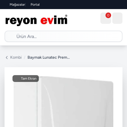
Mağazalar
|
Portal
0
Kombi
/
Baymak Lunatec Premix 35 kW Hermetik Tam Yoğuşmalı Kombi
Tam Ekran