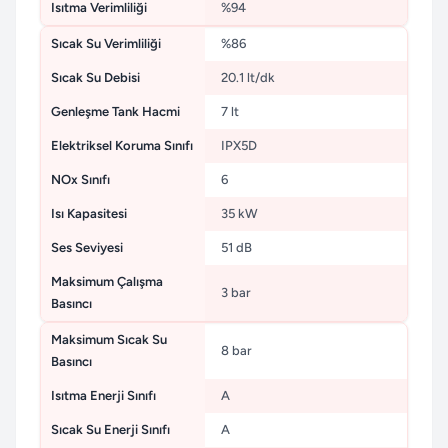
Isıtma Verimliliği
%94
Sıcak Su Verimliliği
%86
Sıcak Su Debisi
20.1 lt/dk
Genleşme Tank Hacmi
7 lt
Elektriksel Koruma Sınıfı
IPX5D
NOx Sınıfı
6
Isı Kapasitesi
35 kW
Ses Seviyesi
51 dB
Maksimum Çalışma
3 bar
Basıncı
Maksimum Sıcak Su
8 bar
Basıncı
Isıtma Enerji Sınıfı
A
Sıcak Su Enerji Sınıfı
A