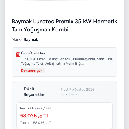
Baymak Lunatec Premix 35 kW Hermetik
Tam Yoğuşmalı Kombi
Marka:
Baymak
Ürün Özellikleri:
Türü, LCD Ekran, Basınç Sensörü, Modülasyonlu, Yakıt Türü,
Yoğuşma Türü, Voltaj, Isıtma Verimliliği...
Devamını gör
Taksit
Fiyat 7 Ağustos 2026
Seçenekleri
güncellendi
Peşin / Havale / EFT
58.036
TL
,50
Toplam: 58.036
TL
,50