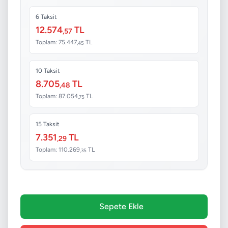
6 Taksit
12.574
TL
,57
Toplam: 75.447
TL
,45
10 Taksit
8.705
TL
,48
Toplam: 87.054
TL
,75
15 Taksit
7.351
TL
,29
Toplam: 110.269
TL
,35
Sepete Ekle