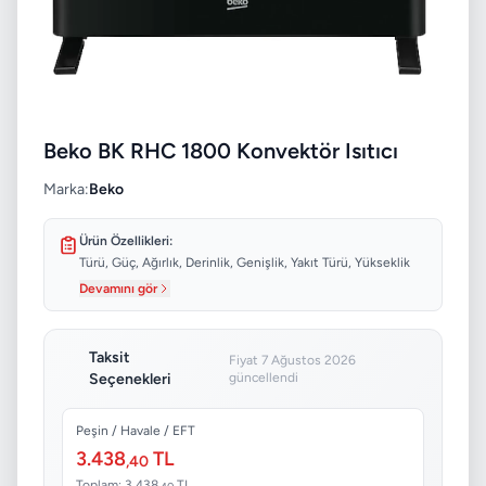
Beko BK RHC 1800 Konvektör Isıtıcı
Marka:
Beko
Ürün Özellikleri:
Türü, Güç, Ağırlık, Derinlik, Genişlik, Yakıt Türü, Yükseklik
Devamını gör
Taksit
Fiyat 7 Ağustos 2026
Seçenekleri
güncellendi
Peşin / Havale / EFT
3.438
TL
,40
Toplam: 3.438
TL