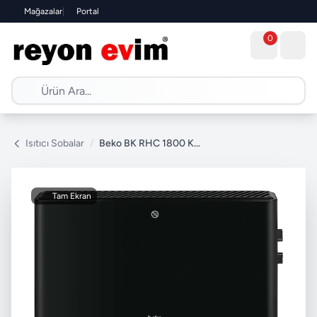
Mağazalar
|
Portal
0
Isıtıcı Sobalar
/
Beko BK RHC 1800 Konvektör Isıtıcı
Tam Ekran