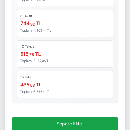
,40
6 Taksit
744
TL
,99
Toplam: 4.469
TL
,92
10 Taksit
515
TL
,76
Toplam: 5.157
TL
,60
15 Taksit
435
TL
,53
Toplam: 6.532
TL
,96
Sepete Ekle