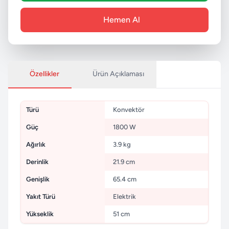
Hemen Al
Özellikler
Ürün Açıklaması
Türü
Konvektör
Güç
1800 W
Ağırlık
3.9 kg
Derinlik
21.9 cm
Genişlik
65.4 cm
Yakıt Türü
Elektrik
Yükseklik
51 cm