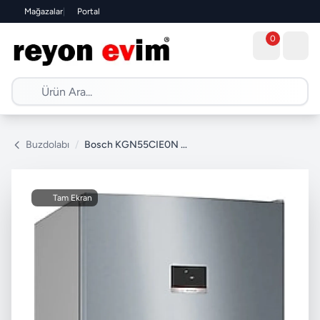
Mağazalar
|
Portal
0
Buzdolabı
/
Bosch KGN55CIE0N Kombi No Frost Buzdolabı
Tam Ekran