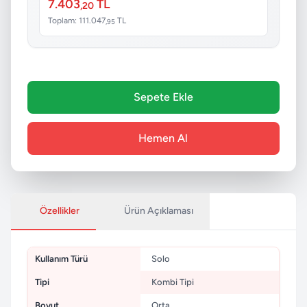
7.403
TL
,20
Toplam: 111.047
TL
,95
Sepete Ekle
Hemen Al
Özellikler
Ürün Açıklaması
Kullanım Türü
Solo
Tipi
Kombi Tipi
Boyut
Orta