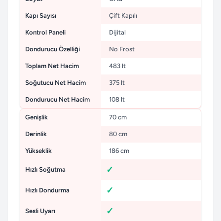
Kapı Sayısı
Çift Kapılı
Kontrol Paneli
Dijital
Dondurucu Özelliği
No Frost
Toplam Net Hacim
483 lt
Soğutucu Net Hacim
375 lt
Dondurucu Net Hacim
108 lt
Genişlik
70 cm
Derinlik
80 cm
Yükseklik
186 cm
Hızlı Soğutma
Hızlı Dondurma
Sesli Uyarı