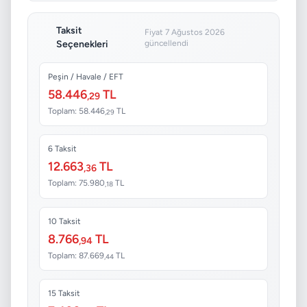
Taksit
Fiyat 7 Ağustos 2026
Seçenekleri
güncellendi
Peşin / Havale / EFT
58.446
TL
,29
Toplam: 58.446
TL
,29
6 Taksit
12.663
TL
,36
Toplam: 75.980
TL
,18
10 Taksit
8.766
TL
,94
Toplam: 87.669
TL
,44
15 Taksit