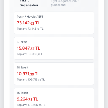
Taksit
Fiyat 4 Ağustos 2026
Seçenekleri
güncellendi
Peşin / Havale / EFT
73.142
TL
,62
Toplam: 73.142
TL
,62
6 Taksit
15.847
TL
,57
Toplam: 95.085
TL
,41
10 Taksit
10.971
TL
,39
Toplam: 109.713
TL
,93
15 Taksit
9.264
TL
,73
Toplam: 138.970
TL
,98