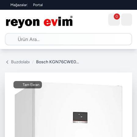
Mağazalar
|
Portal
0
Buzdolabı
/
Bosch KGN76CWE0N Kombi No Frost Buzdolabı
Tam Ekran