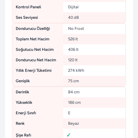
Kontrol Paneli
Dijital
Ses Seviyesi
40 dB
Dondurucu Özelliği
No Frost
Toplam Net Hacim
526 lt
Soğutucu Net Hacim
406 lt
Dondurucu Net Hacim
120 lt
Yıllık Enerji Tüketimi
274 kWh
Genişlik
75 cm
Derinlik
84 cm
Yükseklik
186 cm
Enerji Sınıfı
E
Renk
Beyaz
Şişe Rafı