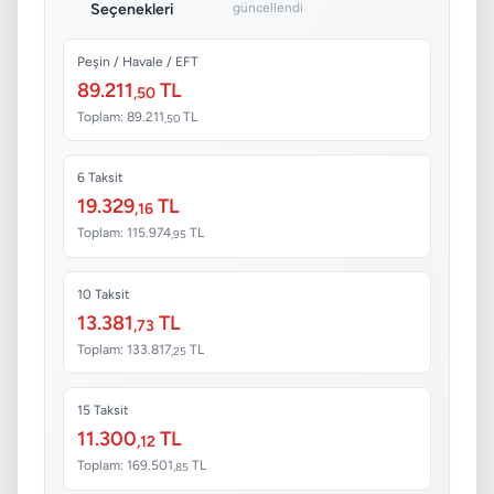
Seçenekleri
güncellendi
Peşin / Havale / EFT
89.211
TL
,50
Toplam: 89.211
TL
,50
6 Taksit
19.329
TL
,16
Toplam: 115.974
TL
,95
10 Taksit
13.381
TL
,73
Toplam: 133.817
TL
,25
15 Taksit
11.300
TL
,12
Toplam: 169.501
TL
,85