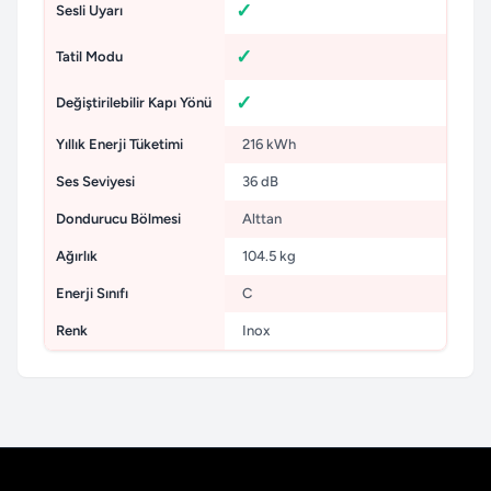
Sesli Uyarı
Tatil Modu
Değiştirilebilir Kapı Yönü
Yıllık Enerji Tüketimi
216 kWh
Ses Seviyesi
36 dB
Dondurucu Bölmesi
Alttan
Ağırlık
104.5 kg
Enerji Sınıfı
C
Renk
Inox