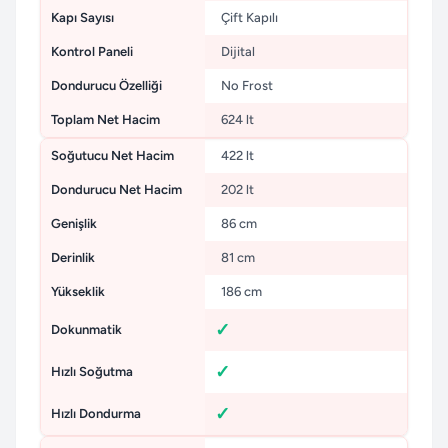
Kapı Sayısı
Çift Kapılı
Kontrol Paneli
Dijital
Dondurucu Özelliği
No Frost
Toplam Net Hacim
624 lt
Soğutucu Net Hacim
422 lt
Dondurucu Net Hacim
202 lt
Genişlik
86 cm
Derinlik
81 cm
Yükseklik
186 cm
Dokunmatik
Hızlı Soğutma
Hızlı Dondurma