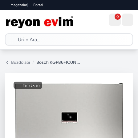
Mağazalar
|
Portal
0
Buzdolabı
/
Bosch KGP86FIC0N Kombi No Frost Buzdolabı
Tam Ekran