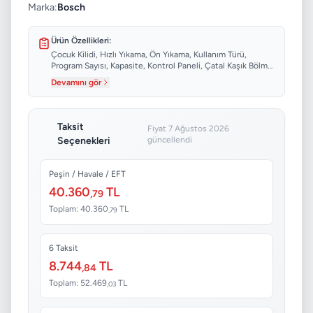
Marka:
Bosch
Ürün Özellikleri:
Çocuk Kilidi, Hızlı Yıkama, Ön Yıkama, Kullanım Türü,
Program Sayısı, Kapasite, Kontrol Paneli, Çatal Kaşık Bölme
Tipi...
Devamını gör
Taksit
Fiyat 7 Ağustos 2026
Seçenekleri
güncellendi
Peşin / Havale / EFT
40.360
TL
,79
Toplam: 40.360
TL
,79
6 Taksit
8.744
TL
,84
Toplam: 52.469
TL
,03