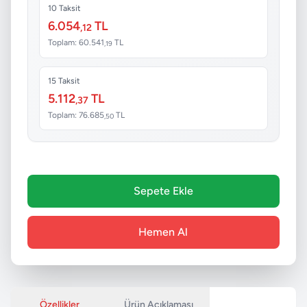
10 Taksit
6.054
TL
,12
Toplam: 60.541
TL
,19
15 Taksit
5.112
TL
,37
Toplam: 76.685
TL
,50
Sepete Ekle
Hemen Al
Özellikler
Ürün Açıklaması