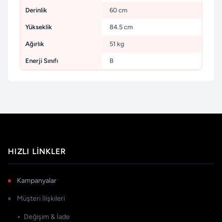
Derinlik
60 cm
Yükseklik
84.5 cm
Ağırlık
51 kg
Enerji Sınıfı
B
HIZLI LINKLER
Kampanyalar
Müşteri İlişkileri
Değişim & İade