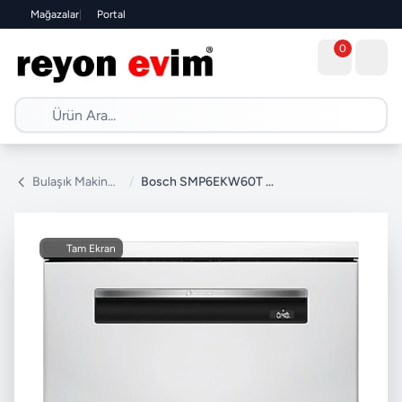
Mağazalar
|
Portal
0
Bulaşık Makinesi
/
Bosch SMP6EKW60T 6 Programlı Bulaşık Makinesi
Tam Ekran