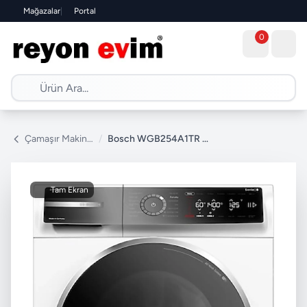
Mağazalar
|
Portal
0
Çamaşır Makinesi
/
Bosch WGB254A1TR 1400 Devir 10 kg Çamaşır Makinesi
Tam Ekran