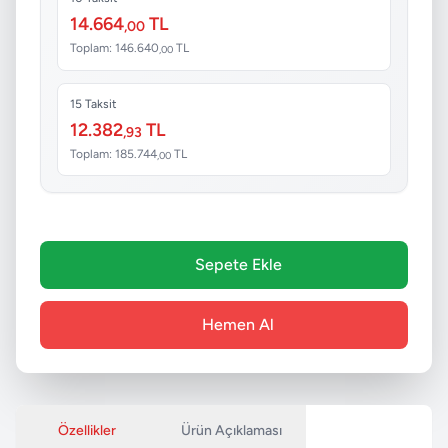
14.664
TL
,00
Toplam: 146.640
TL
,00
15 Taksit
12.382
TL
,93
Toplam: 185.744
TL
,00
Sepete Ekle
Hemen Al
Özellikler
Ürün Açıklaması