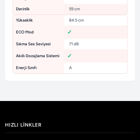
Derinlik
59 cm
Yükseklik
84.5 cm
ECO Mod
Sıkma Ses Seviyesi
71 dB
Akıllı Dozajlama Sistemi
Enerji Sınıfı
A
HIZLI LINKLER