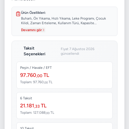
Ürün Özellikleri:
Buharlı, Ön Yıkama, Hızlı Yıkama, Leke Programı, Çocuk
Kilidi, Zaman Erteleme, Kullanım Türü, Kapasite...
Devamını gör
Taksit
Fiyat 7 Ağustos 2026
Seçenekleri
güncellendi
Peşin / Havale / EFT
97.760
TL
,00
Toplam: 97.760
TL
,00
6 Taksit
21.181
TL
,33
Toplam: 127.088
TL
,00
10 Taksit