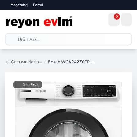
Mağazalar
|
Portal
0
Çamaşır Makinesi
/
Bosch WGK242Z0TR 1200 Devir 9 kg Çamaşır Makinesi
Tam Ekran