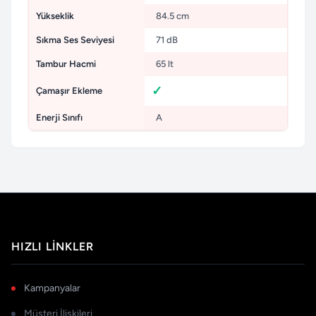
Yükseklik
84.5 cm
Sıkma Ses Seviyesi
71 dB
Tambur Hacmi
65 lt
Çamaşır Ekleme
Enerji Sınıfı
A
HIZLI LINKLER
Kampanyalar
Müşteri İlişkileri