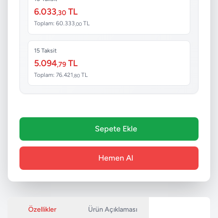
6.033
TL
,30
Toplam: 60.333
TL
,00
15 Taksit
5.094
TL
,79
Toplam: 76.421
TL
,80
Sepete Ekle
Hemen Al
Özellikler
Ürün Açıklaması