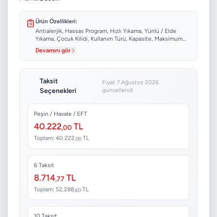
Ürün Özellikleri:
Antialerjik, Hassas Program, Hızlı Yıkama, Yünlü / Elde
Yıkama, Çocuk Kilidi, Kullanım Türü, Kapasite, Maksimum
Sıkma Devri...
Devamını gör
Taksit
Fiyat 7 Ağustos 2026
Seçenekleri
güncellendi
Peşin / Havale / EFT
40.222
TL
,00
Toplam: 40.222
TL
,00
6 Taksit
8.714
TL
,77
Toplam: 52.288
TL
,60
10 Taksit