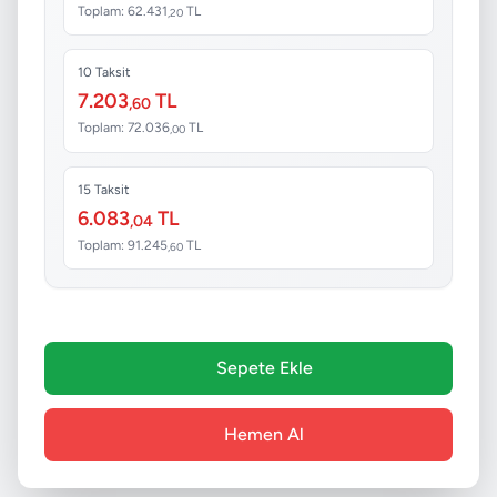
Toplam: 62.431
TL
,20
10 Taksit
7.203
TL
,60
Toplam: 72.036
TL
,00
15 Taksit
6.083
TL
,04
Toplam: 91.245
TL
,60
Sepete Ekle
Hemen Al