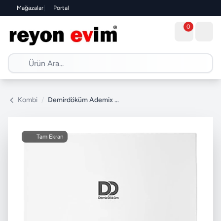
Mağazalar
|
Portal
0
Kombi
/
Demirdöküm Ademix P 24/24 kW Tam Yoğuşmalı Kombi
Tam Ekran