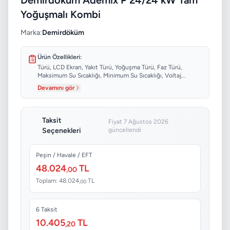
Demirdöküm Ademix P 24/24 kW Tam
Yoğuşmalı Kombi
Marka:
Demirdöküm
Ürün Özellikleri:
Türü, LCD Ekran, Yakıt Türü, Yoğuşma Türü, Faz Türü,
Maksimum Su Sıcaklığı, Minimum Su Sıcaklığı, Voltaj...
Devamını gör
Taksit
Fiyat 7 Ağustos 2026
Seçenekleri
güncellendi
Peşin / Havale / EFT
48.024
TL
,00
Toplam: 48.024
TL
,00
6 Taksit
10.405
TL
,20