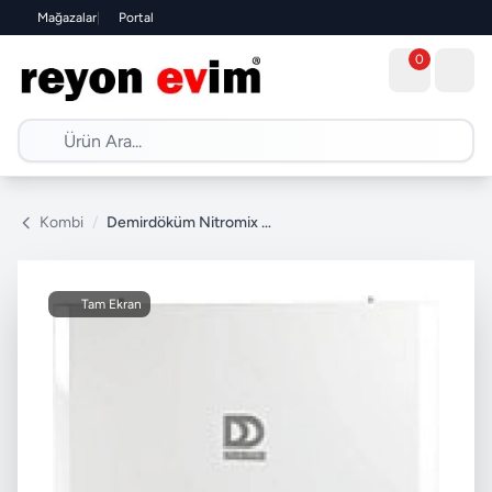
Mağazalar
|
Portal
0
Kombi
/
Demirdöküm Nitromix P 28 Hermetik Yoğuşmalı Kombi
Tam Ekran