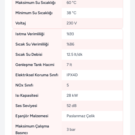
Maksimum Su Sıcaklığı
60 °C
Minimum Su Sıcaklığı
38 °C
Voltaj
230 V
Isıtma Verimliliği
%93
Sıcak Su Verimliliği
%86
Sıcak Su Debisi
12.5 lt/dk
Genleşme Tank Hacmi
7 lt
Elektriksel Koruma Sınıfı
IPX4D
NOx Sınıfı
5
Isı Kapasitesi
28 kW
Ses Seviyesi
52 dB
Eşanjör Malzemesi
Paslanmaz Çelik
Maksimum Çalışma
3 bar
Basıncı