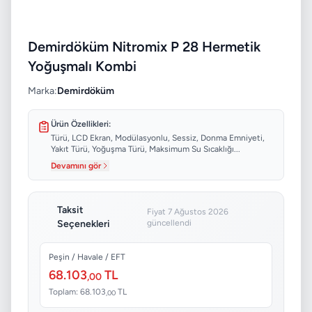
Demirdöküm Nitromix P 28 Hermetik
Yoğuşmalı Kombi
Marka:
Demirdöküm
Ürün Özellikleri:
Türü, LCD Ekran, Modülasyonlu, Sessiz, Donma Emniyeti,
Yakıt Türü, Yoğuşma Türü, Maksimum Su Sıcaklığı...
Devamını gör
Taksit
Fiyat 7 Ağustos 2026
Seçenekleri
güncellendi
Peşin / Havale / EFT
68.103
TL
,00
Toplam: 68.103
TL
,00