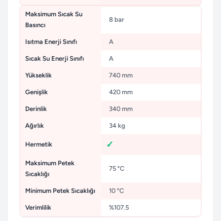
Maksimum Sıcak Su
8 bar
Basıncı
Isıtma Enerji Sınıfı
A
Sıcak Su Enerji Sınıfı
A
Yükseklik
740 mm
Genişlik
420 mm
Derinlik
340 mm
Ağırlık
34 kg
Hermetik
Maksimum Petek
75 °C
Sıcaklığı
Minimum Petek Sıcaklığı
10 °C
Verimlilik
%107.5