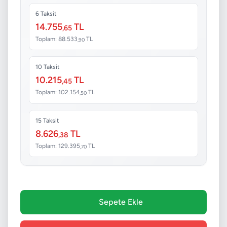
6 Taksit
14.755
TL
,65
Toplam: 88.533
TL
,90
10 Taksit
10.215
TL
,45
Toplam: 102.154
TL
,50
15 Taksit
8.626
TL
,38
Toplam: 129.395
TL
,70
Sepete Ekle