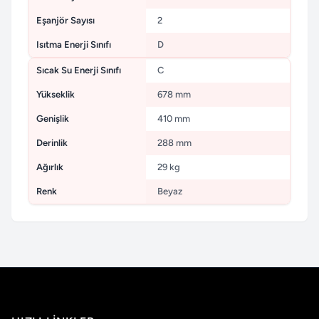
Eşanjör Sayısı
2
Isıtma Enerji Sınıfı
D
Sıcak Su Enerji Sınıfı
C
Yükseklik
678 mm
Genişlik
410 mm
Derinlik
288 mm
Ağırlık
29 kg
Renk
Beyaz