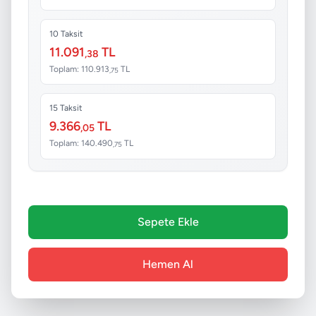
10 Taksit
11.091
TL
,38
Toplam: 110.913
TL
,75
15 Taksit
9.366
TL
,05
Toplam: 140.490
TL
,75
Sepete Ekle
Hemen Al