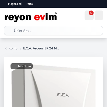
Mağazalar
|
Portal
0
Kombi
/
E.C.A. Arceus EK 24 MT 24 kW Elektrikli Kombi
Tam Ekran