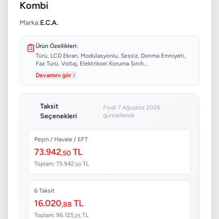
Kombi
Marka:
E.C.A.
Ürün Özellikleri:
Türü, LCD Ekran, Modülasyonlu, Sessiz, Donma Emniyeti,
Faz Türü, Voltaj, Elektriksel Koruma Sınıfı...
Devamını gör
Taksit
Fiyat 7 Ağustos 2026
Seçenekleri
güncellendi
Peşin / Havale / EFT
73.942
TL
,50
Toplam: 73.942
TL
,50
6 Taksit
16.020
TL
,88
Toplam: 96.125
TL
,25