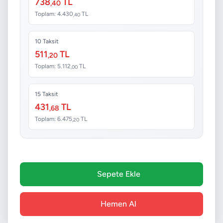
738
TL
,40
Toplam: 4.430
TL
,40
10 Taksit
511
TL
,20
Toplam: 5.112
TL
,00
15 Taksit
431
TL
,68
Toplam: 6.475
TL
,20
Sepete Ekle
Hemen Al