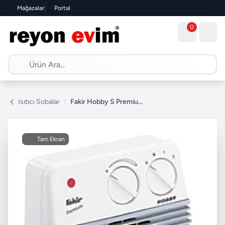
Mağazalar
|
Portal
0
Isıtıcı Sobalar
/
Fakir Hobby S Premium 2000 W Fanlı Isıtıcı
Tam Ekran