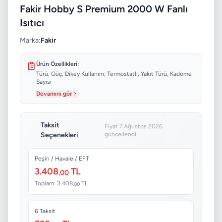
Fakir Hobby S Premium 2000 W Fanlı
Isıtıcı
Marka:
Fakir
Ürün Özellikleri:
Türü, Güç, Dikey Kullanım, Termostatlı, Yakıt Türü, Kademe
Sayısı
Devamını gör
Taksit
Fiyat 7 Ağustos 2026
Seçenekleri
güncellendi
Peşin / Havale / EFT
3.408
TL
,00
Toplam: 3.408
TL
,00
6 Taksit