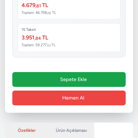
4.679
TL
,81
Toplam: 46.798
TL
,05
15 Taksit
3.951
TL
,84
Toplam: 59.277
TL
,53
Sepete Ekle
Hemen Al
Özellikler
Ürün Açıklaması