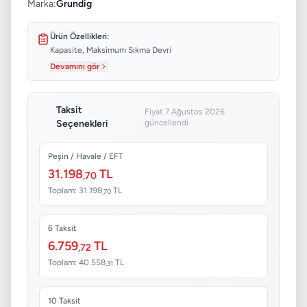
Marka:
Grundig
Ürün Özellikleri:
Kapasite, Maksimum Sıkma Devri
Devamını gör
Taksit
Fiyat 7 Ağustos 2026
Seçenekleri
güncellendi
Peşin / Havale / EFT
31.198
TL
,70
Toplam: 31.198
TL
,70
6 Taksit
6.759
TL
,72
Toplam: 40.558
TL
,31
10 Taksit