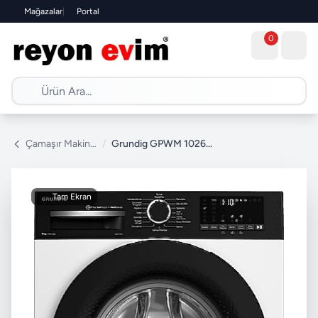
Mağazalar
|
Portal
0
Çamaşır Makinesi
/
Grundig GPWM 102643 10 kg 1200 Devir Çamaşır Makinesi
Tam Ekran