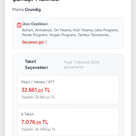
Marka:
Grundig
Ürün Özellikleri:
Buharlı, Antialerjik, Ön Yıkama, Hızlı Yıkama, Leke Programı,
Perde Programı, Yorgan Programı, Tambur Temizleme...
Devamını gör
Taksit
Fiyat 7 Ağustos 2026
Seçenekleri
güncellendi
Peşin / Havale / EFT
32.661
TL
,20
Toplam: 32.661
TL
,20
6 Taksit
7.076
TL
,59
Toplam: 42.459
TL
,56