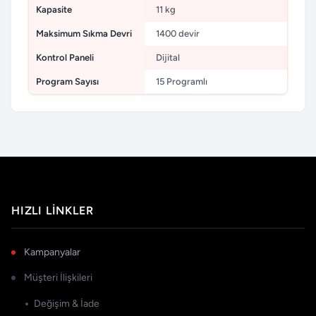
Kapasite
11 kg
Maksimum Sıkma Devri
1400 devir
Kontrol Paneli
Dijital
Program Sayısı
15 Programlı
HIZLI LINKLER
Kampanyalar
Müşteri İlişkileri
Değişim & İade