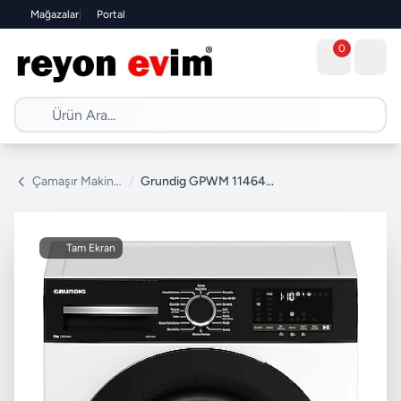
Mağazalar
|
Portal
0
Çamaşır Makinesi
/
Grundig GPWM 114643 1400 Devir 11 kg Çamaşır Makinesi
Tam Ekran