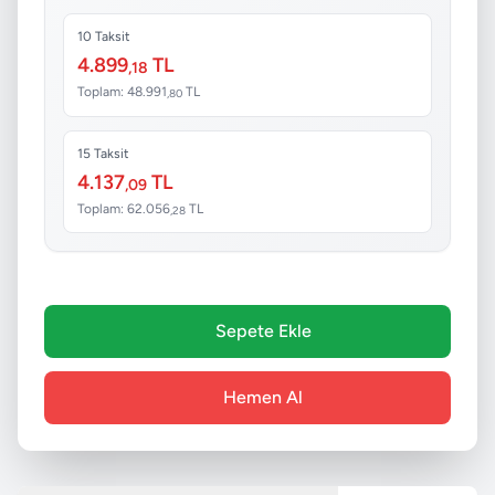
10 Taksit
4.899
TL
,18
Toplam: 48.991
TL
,80
15 Taksit
4.137
TL
,09
Toplam: 62.056
TL
,28
Sepete Ekle
Hemen Al