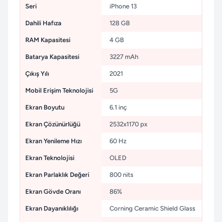
Seri
iPhone 13
Dahili Hafıza
128 GB
RAM Kapasitesi
4 GB
Batarya Kapasitesi
3227 mAh
Çıkış Yılı
2021
Mobil Erişim Teknolojisi
5G
Ekran Boyutu
6.1 inç
Ekran Çözünürlüğü
2532x1170 px
Ekran Yenileme Hızı
60 Hz
Ekran Teknolojisi
OLED
Ekran Parlaklık Değeri
800 nits
Ekran Gövde Oranı
86%
Ekran Dayanıklılığı
Corning Ceramic Shield Glass