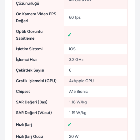
Çözünürlüğü
Ön Kamera Video FPS
60 fps
Değeri
Optik Görüntü
Sabitleme
İşletim Sistemi
iOS
İşlemci Hızı
3.2 GHz
Çekirdek Sayısı
6
Grafik İşlemcisi (GPU)
4xApple GPU
Chipset
A15 Bionic
SAR Değeri (Baş)
1.18 W/kg
SAR Değeri (Vücut)
1.19 W/kg
Hızlı Şarj
Hızlı Şarj Gücü
20 W