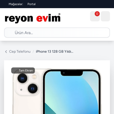
Mağazalar
|
Portal
0
Cep Telefonu
/
iPhone 13 128 GB Yıldız Işığı
Tam Ekran