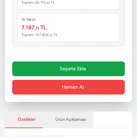
Toplam: 85.110
TL
,57
15 Taksit
7.187
TL
,11
Toplam: 107.806
TL
,72
Sepete Ekle
Hemen Al
Özellikler
Ürün Açıklaması