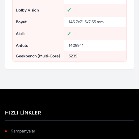
Dolby Vision
Boyut
146.7x71.5x7.65 mm
Akıllı
Antutu
1409941
Geekbench (Multi-Core)
5239
HIZLI LINKLER
Kampanyalar