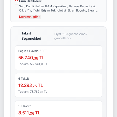
Ürün Özellikleri:
Seri, Dahili Hafıza, RAM Kapasitesi, Batarya Kapasitesi,
Çıkış Yılı, Mobil Erişim Teknolojisi, Ekran Boyutu, Ekran
Çözünürlüğü...
Devamını gör
Taksit
Fiyat 10 Ağustos 2026
Seçenekleri
güncellendi
Peşin / Havale / EFT
56.740
TL
,38
Toplam: 56.740
TL
,38
6 Taksit
12.293
TL
,75
Toplam: 73.762
TL
,49
10 Taksit
8.511
TL
,06