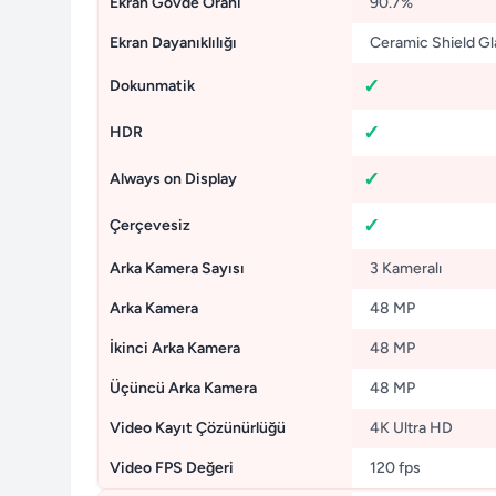
Ekran Gövde Oranı
90.7%
Ekran Dayanıklılığı
Ceramic Shield Gl
Dokunmatik
HDR
Always on Display
Çerçevesiz
Arka Kamera Sayısı
3 Kameralı
Arka Kamera
48 MP
İkinci Arka Kamera
48 MP
Üçüncü Arka Kamera
48 MP
Video Kayıt Çözünürlüğü
4K Ultra HD
Video FPS Değeri
120 fps