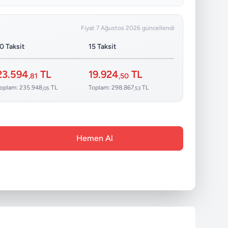
Fiyat 7 Ağustos 2026 güncellendi
0 Taksit
15 Taksit
23.594
TL
19.924
TL
,81
,50
oplam: 235.948
TL
Toplam: 298.867
TL
,05
,53
Hemen Al