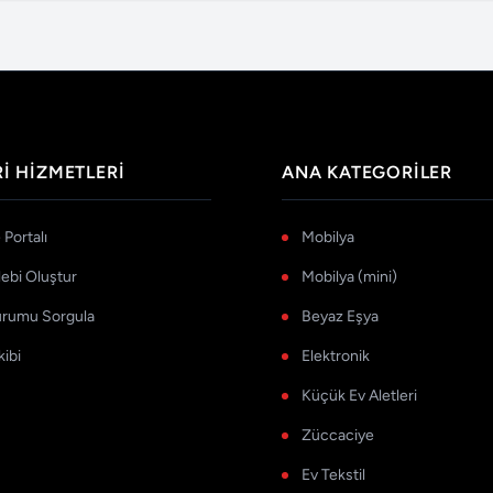
I HIZMETLERI
ANA KATEGORILER
Portalı
Mobilya
lebi Oluştur
Mobilya (mini)
urumu Sorgula
Beyaz Eşya
kibi
Elektronik
Küçük Ev Aletleri
Züccaciye
Ev Tekstil