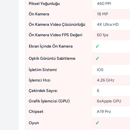
Piksel Yoğunluğu
460 PPI
Ön Kamera
18 MP
Ön Kamera Video Çözünürlüğü
4K Ultra HD
Ön Kamera Video FPS Değeri
60 fps
Ekran İçinde Ön Kamera
Optik Görüntü Sabitleme
İşletim Sistemi
iOS
İşlemci Hızı
4.26 GHz
Çekirdek Sayısı
6
Grafik İşlemcisi (GPU)
6xApple GPU
Chipset
A19 Pro
Oyun