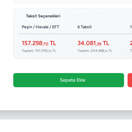
Taksit Seçenekleri
Peşin / Havale / EFT
6 Taksit
1
157.298
TL
34.081
TL
,70
,39
Toplam: 157.298
TL
Toplam: 204.488
TL
T
,70
,31
Sepete Ekle