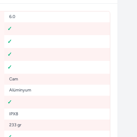
6.0
Cam
Alüminyum
IPX8
233 gr