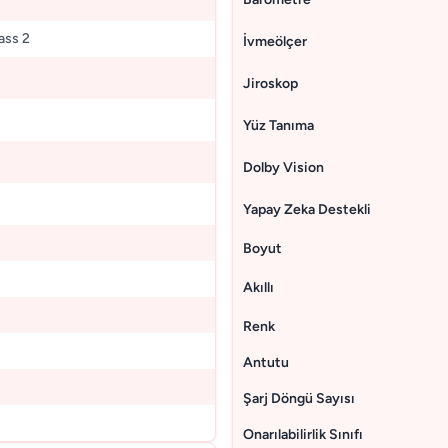
ass 2
İvmeölçer
Jiroskop
Yüz Tanıma
Dolby Vision
Yapay Zeka Destekli
Boyut
Akıllı
Renk
Antutu
Şarj Döngü Sayısı
Onarılabilirlik Sınıfı