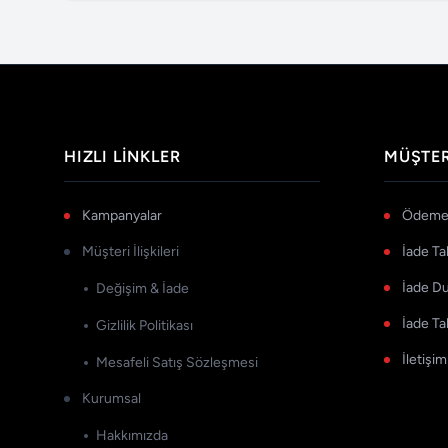
HIZLI LINKLER
MÜŞTER
Kampanyalar
Ödeme 
Müşteri İlişkileri
İade Ta
İade D
Değişim & İade
İade Ta
Gizlilik Politikası
İletişim
Mesafeli Satış Sözleşmesi
Kurumsal
Hakkımızda