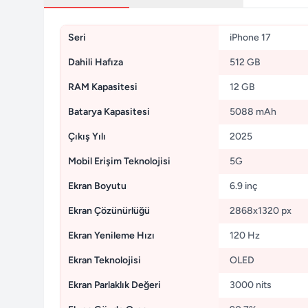
Seri
iPhone 17
Dahili Hafıza
512 GB
RAM Kapasitesi
12 GB
Batarya Kapasitesi
5088 mAh
Çıkış Yılı
2025
Mobil Erişim Teknolojisi
5G
Ekran Boyutu
6.9 inç
Ekran Çözünürlüğü
2868x1320 px
Ekran Yenileme Hızı
120 Hz
Ekran Teknolojisi
OLED
Ekran Parlaklık Değeri
3000 nits