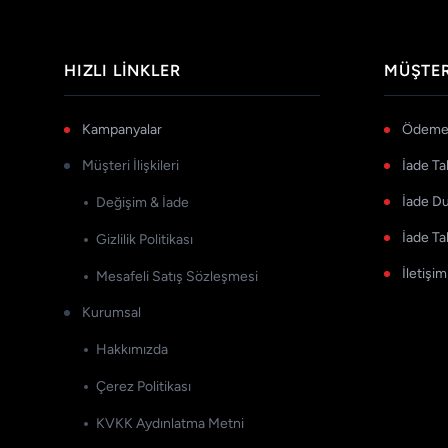
HIZLI LINKLER
MÜŞTER
Kampanyalar
Ödeme 
Müşteri İlişkileri
İade Ta
İade D
Değişim & İade
İade Ta
Gizlilik Politikası
İletişim
Mesafeli Satış Sözleşmesi
Kurumsal
Hakkımızda
Çerez Politikası
KVKK Aydınlatma Metni