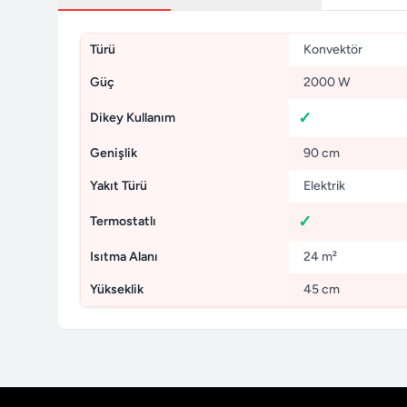
Türü
Konvektör
Güç
2000 W
Dikey Kullanım
Genişlik
90 cm
Yakıt Türü
Elektrik
Termostatlı
Isıtma Alanı
24 m²
Yükseklik
45 cm