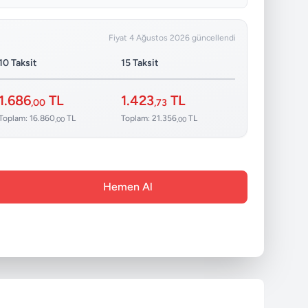
Fiyat 4 Ağustos 2026 güncellendi
10 Taksit
15 Taksit
1.686
TL
1.423
TL
,00
,73
Toplam: 16.860
TL
Toplam: 21.356
TL
,00
,00
Hemen Al