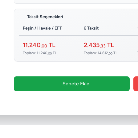
Taksit Seçenekleri
Peşin / Havale / EFT
6 Taksit
11.240
TL
2.435
TL
,00
,33
Toplam: 11.240
TL
Toplam: 14.612
TL
,00
,00
Sepete Ekle