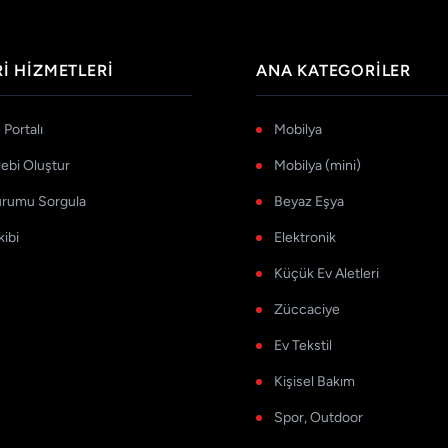
I HIZMETLERI
ANA KATEGORILER
Portalı
Mobilya
lebi Oluştur
Mobilya (mini)
urumu Sorgula
Beyaz Eşya
kibi
Elektronik
Küçük Ev Aletleri
Züccaciye
Ev Tekstil
Kişisel Bakım
Spor, Outdoor