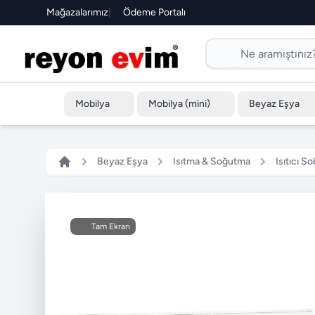
Mağazalarımız
|
Ödeme Portalı
Mobilya
Mobilya (mini)
Beyaz Eşya
Beyaz Eşya
Isıtma & Soğutma
Isıtıcı So
Tam Ekran