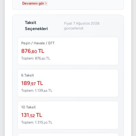
Devamını gör
Taksit
Fiyat 7 Ağustos 2026
Seçenekleri
güncellendi
Peşin / Havale / EFT
876
TL
,80
Toplam: 876
TL
,80
6 Taksit
189
TL
,97
Toplam: 1.139
TL
,84
10 Taksit
131
TL
,52
Toplam: 1.315
TL
,20