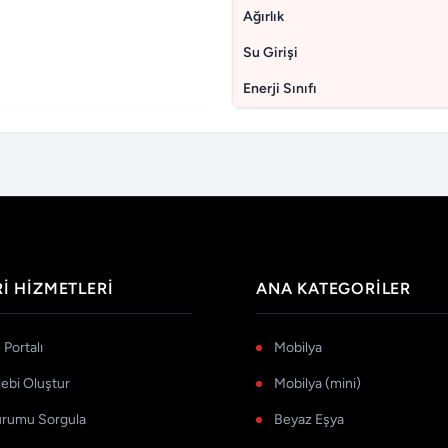
Ağırlık
Su Girişi
Enerji Sınıfı
I HIZMETLERI
ANA KATEGORILER
Portalı
Mobilya
lebi Oluştur
Mobilya (mini)
urumu Sorgula
Beyaz Eşya