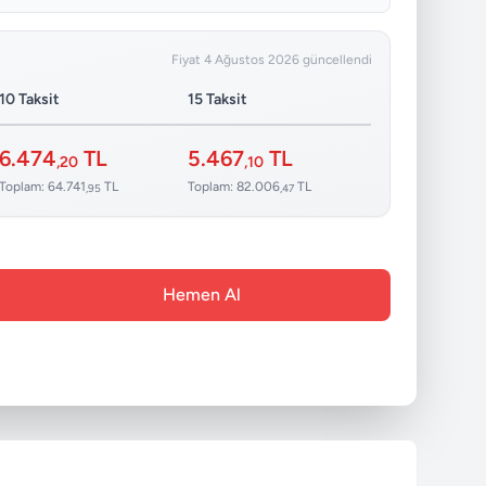
Fiyat 4 Ağustos 2026 güncellendi
10 Taksit
15 Taksit
6.474
TL
5.467
TL
,20
,10
Toplam: 64.741
TL
Toplam: 82.006
TL
,95
,47
Hemen Al