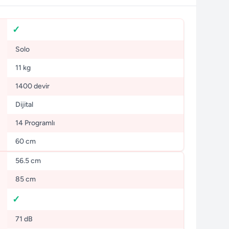
Solo
11 kg
1400 devir
Dijital
14 Programlı
60 cm
56.5 cm
85 cm
71 dB