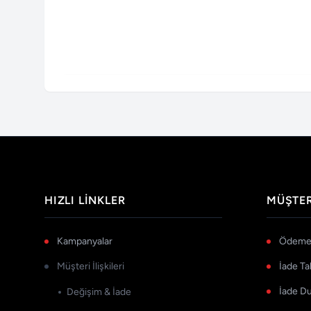
HIZLI LINKLER
MÜŞTER
Kampanyalar
Ödeme 
Müşteri İlişkileri
İade Ta
İade D
Değişim & İade