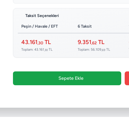
Taksit Seçenekleri
Peşin / Havale / EFT
6 Taksit
43.161
TL
9.351
TL
,30
,62
Toplam: 43.161
TL
Toplam: 56.109
TL
,30
,69
Sepete Ekle