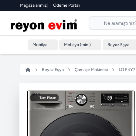
Mağazalarımız
|
Ödeme Portalı
Mobilya
Mobilya (mini)
Beyaz Eşya
Beyaz Eşya
Çamaşır Makinesi
LG F4Y7E
Tam Ekran