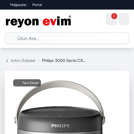
Mağazalar
|
Portal
0
Isıtıcı Sobalar
/
Philips 3000 Serisi CX3120/01 2000 W Seramik Fanlı Isıtıcı
Tam Ekran