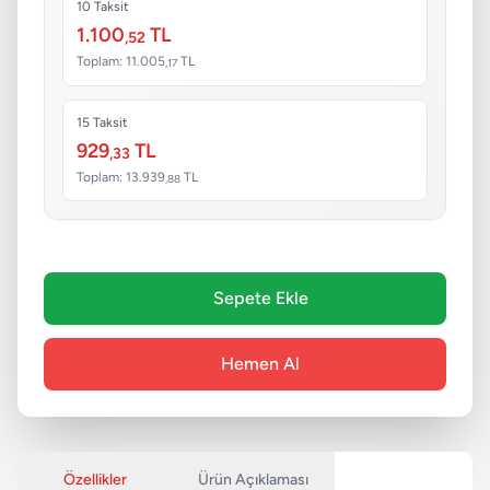
10 Taksit
1.100
TL
,52
Toplam: 11.005
TL
,17
15 Taksit
929
TL
,33
Toplam: 13.939
TL
,88
Sepete Ekle
Hemen Al
Özellikler
Ürün Açıklaması