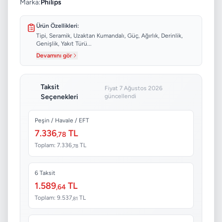
Marka:
Philips
Ürün Özellikleri:
Tipi, Seramik, Uzaktan Kumandalı, Güç, Ağırlık, Derinlik,
Genişlik, Yakıt Türü...
Devamını gör
Taksit
Fiyat 7 Ağustos 2026
Seçenekleri
güncellendi
Peşin / Havale / EFT
7.336
TL
,78
Toplam: 7.336
TL
,78
6 Taksit
1.589
TL
,64
Toplam: 9.537
TL
,81