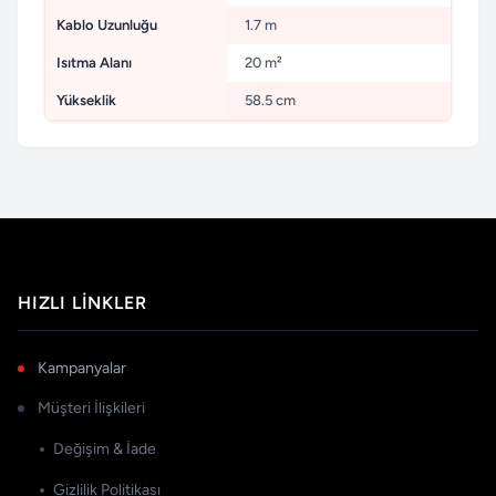
Kablo Uzunluğu
1.7 m
Isıtma Alanı
20 m²
Yükseklik
58.5 cm
HIZLI LINKLER
Kampanyalar
Müşteri İlişkileri
Değişim & İade
Gizlilik Politikası