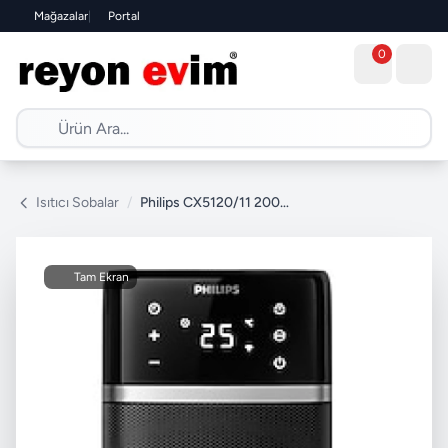
Mağazalar
|
Portal
0
Isıtıcı Sobalar
/
Philips CX5120/11 2000 W Seramik Isıtıcı
Tam Ekran