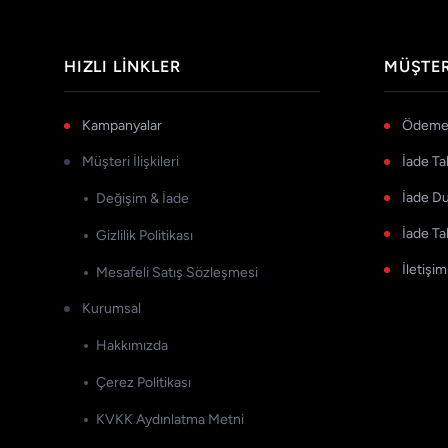
HIZLI LINKLER
MÜŞTER
Kampanyalar
Ödeme 
Müşteri İlişkileri
İade Ta
İade D
Değişim & İade
İade Ta
Gizlilik Politikası
İletişim
Mesafeli Satış Sözleşmesi
Kurumsal
Hakkımızda
Çerez Politikası
KVKK Aydınlatma Metni