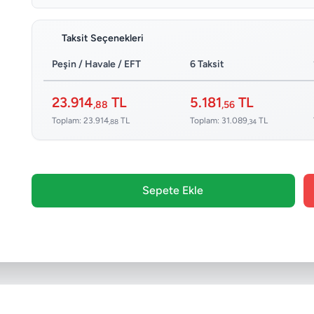
Taksit Seçenekleri
Peşin / Havale / EFT
6 Taksit
23.914
TL
5.181
TL
,88
,56
Toplam: 23.914
TL
Toplam: 31.089
TL
,88
,34
Sepete Ekle