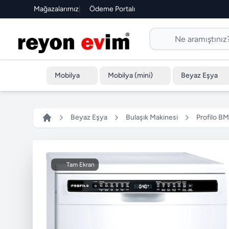
Mağazalarımız
|
Ödeme Portalı
Mobilya
Mobilya (mini)
Beyaz Eşya
Beyaz Eşya
Bulaşık Makinesi
Profilo B
Tam Ekran