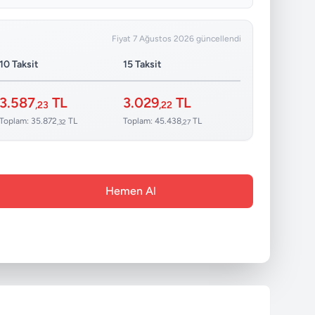
Fiyat 7 Ağustos 2026 güncellendi
10 Taksit
15 Taksit
3.587
TL
3.029
TL
,23
,22
Toplam: 35.872
TL
Toplam: 45.438
TL
,32
,27
Hemen Al