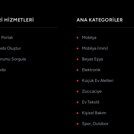
I HIZMETLERI
ANA KATEGORILER
Portalı
Mobilya
lebi Oluştur
Mobilya (mini)
urumu Sorgula
Beyaz Eşya
kibi
Elektronik
Küçük Ev Aletleri
Züccaciye
Ev Tekstil
Kişisel Bakım
Spor, Outdoor