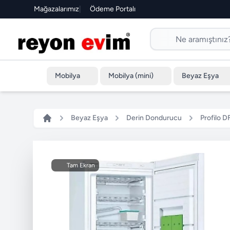
Mağazalarımız
|
Ödeme Portalı
Mobilya
Mobilya (mini)
Beyaz Eşya
Beyaz Eşya
Derin Dondurucu
Profilo 
Tam Ekran