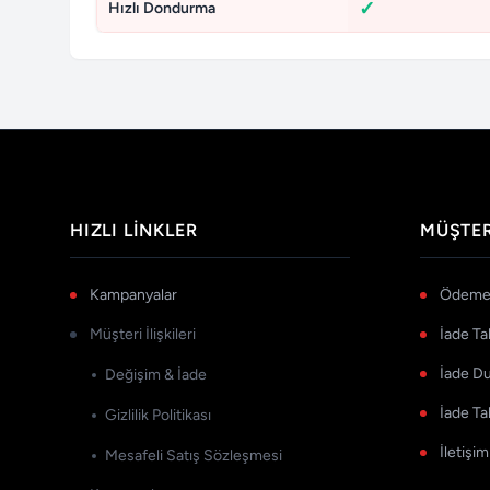
Hızlı Dondurma
HIZLI LINKLER
MÜŞTER
Kampanyalar
Ödeme 
Müşteri İlişkileri
İade Ta
İade D
Değişim & İade
İade Ta
Gizlilik Politikası
İletişim
Mesafeli Satış Sözleşmesi