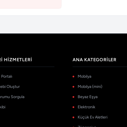
I HIZMETLERI
ANA KATEGORILER
Portalı
Mobilya
lebi Oluştur
Mobilya (mini)
urumu Sorgula
Beyaz Eşya
kibi
Elektronik
Küçük Ev Aletleri