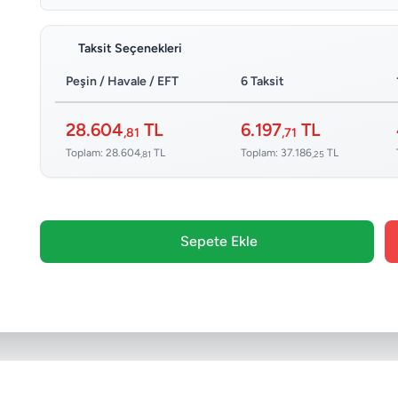
Taksit Seçenekleri
Peşin / Havale / EFT
6 Taksit
28.604
TL
6.197
TL
,81
,71
Toplam: 28.604
TL
Toplam: 37.186
TL
,81
,25
Sepete Ekle