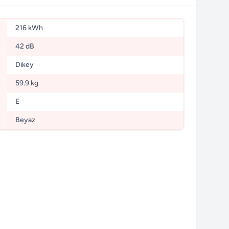
216 kWh
42 dB
Dikey
59.9 kg
E
Beyaz