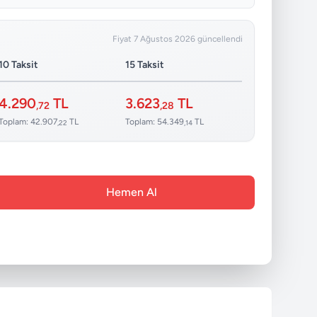
Fiyat 7 Ağustos 2026 güncellendi
10 Taksit
15 Taksit
4.290
TL
3.623
TL
,72
,28
Toplam: 42.907
TL
Toplam: 54.349
TL
,22
,14
Hemen Al