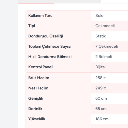
Kullanım Türü
Solo
Tipi
Çekmeceli
Dondurucu Özelliği
Statik
Toplam Çekmece Sayısı
7 Çekmeceli
Hızlı Dondurma Bölmesi
2 Bölmeli
Kontrol Paneli
Dijital
Brüt Hacim
258 lt
Net Hacim
249 lt
Genişlik
60 cm
Derinlik
65 cm
Yükseklik
186 cm