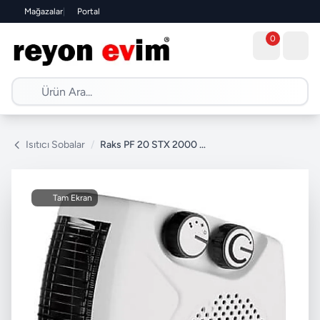
Mağazalar
|
Portal
0
Isıtıcı Sobalar
/
Raks PF 20 STX 2000 W Fanlı Isıtıcı
Tam Ekran