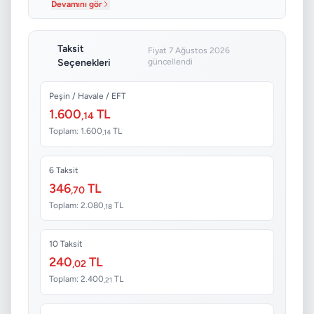
Devamını gör
Taksit
Fiyat 7 Ağustos 2026
Seçenekleri
güncellendi
Peşin / Havale / EFT
1.600
TL
,14
Toplam: 1.600
TL
,14
6 Taksit
346
TL
,70
Toplam: 2.080
TL
,18
10 Taksit
240
TL
,02
Toplam: 2.400
TL
,21