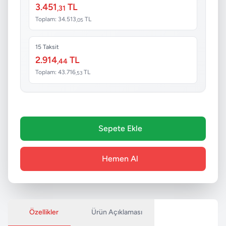
3.451
TL
,31
Toplam: 34.513
TL
,05
15 Taksit
2.914
TL
,44
Toplam: 43.716
TL
,53
Sepete Ekle
Hemen Al
Özellikler
Ürün Açıklaması