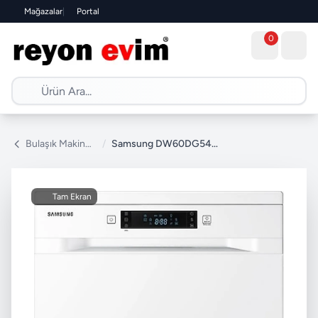
Mağazalar
|
Portal
0
Bulaşık Makinesi
/
Samsung DW60DG540FWQ 4 Programlı Bulaşık Makinesi
Tam Ekran