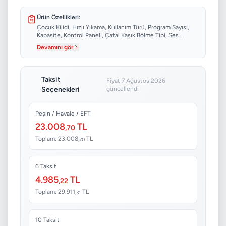
Ürün Özellikleri:
Çocuk Kilidi, Hızlı Yıkama, Kullanım Türü, Program Sayısı,
Kapasite, Kontrol Paneli, Çatal Kaşık Bölme Tipi, Ses
Seviyesi...
Devamını gör
Taksit
Fiyat 7 Ağustos 2026
Seçenekleri
güncellendi
Peşin / Havale / EFT
23.008
TL
,70
Toplam: 23.008
TL
,70
6 Taksit
4.985
TL
,22
Toplam: 29.911
TL
,31
10 Taksit