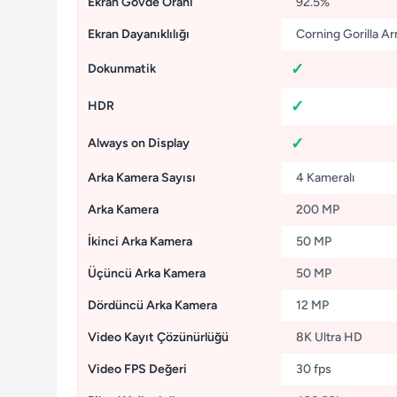
Ekran Gövde Oranı
92.5%
Ekran Dayanıklılığı
Corning Gorilla Ar
Dokunmatik
HDR
Always on Display
Arka Kamera Sayısı
4 Kameralı
Arka Kamera
200 MP
İkinci Arka Kamera
50 MP
Üçüncü Arka Kamera
50 MP
Dördüncü Arka Kamera
12 MP
Video Kayıt Çözünürlüğü
8K Ultra HD
Video FPS Değeri
30 fps