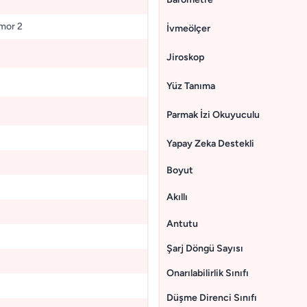
mor 2
İvmeölçer
Jiroskop
Yüz Tanıma
Parmak İzi Okuyuculu
Yapay Zeka Destekli
Boyut
Akıllı
Antutu
Şarj Döngü Sayısı
Onarılabilirlik Sınıfı
Düşme Direnci Sınıfı