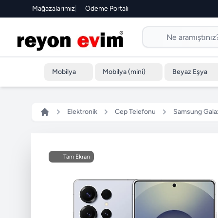
Mağazalarımız
|
Ödeme Portalı
Mobilya
Mobilya (mini)
Beyaz Eşya
Elektronik
Cep Telefonu
Samsung Galax
Tam Ekran