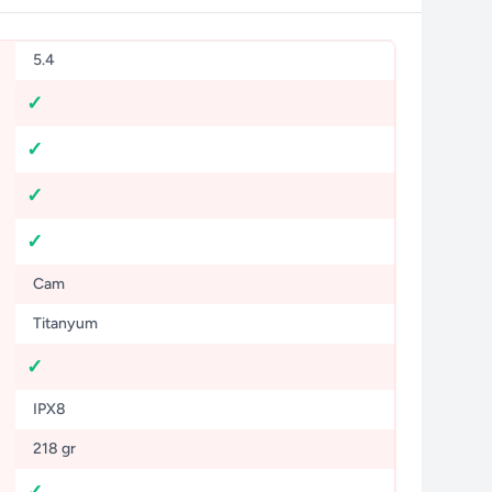
5.4
Cam
Titanyum
IPX8
218 gr