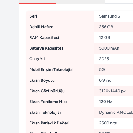
Seri
Samsung S
Dahili Hafıza
256 GB
RAM Kapasitesi
12 GB
Batarya Kapasitesi
5000 mAh
Çıkış Yılı
2025
Mobil Erişim Teknolojisi
5G
Ekran Boyutu
6.9 inç
Ekran Çözünürlüğü
3120x1440 px
Ekran Yenileme Hızı
120 Hz
Ekran Teknolojisi
Dynamic AMOLED
Ekran Parlaklık Değeri
2600 nits