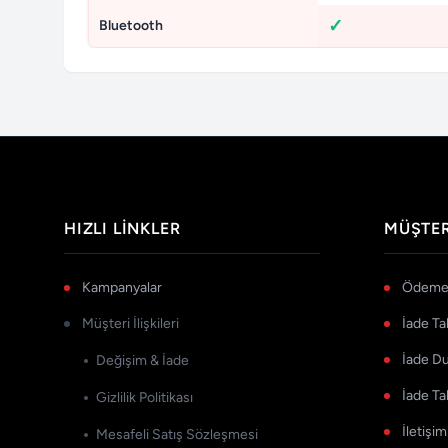
Bluetooth
HIZLI LINKLER
MÜŞTER
Kampanyalar
Ödeme 
Müşteri İlişkileri
İade Ta
İade D
Değişim & İade
İade Ta
Gizlilik Politikası
İletişim
Mesafeli Satış Sözleşmesi