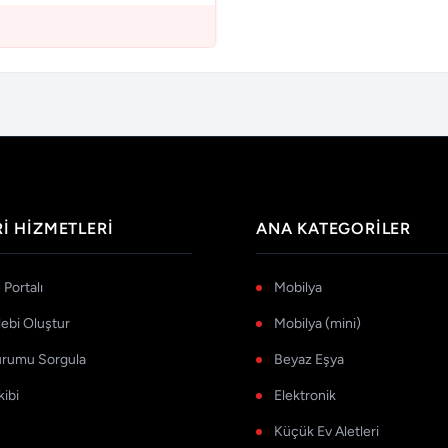
I HIZMETLERI
ANA KATEGORILER
Portalı
Mobilya
lebi Oluştur
Mobilya (mini)
urumu Sorgula
Beyaz Eşya
kibi
Elektronik
Küçük Ev Aletleri