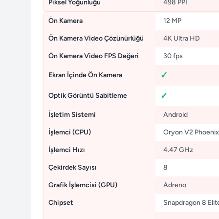
Piksel Yoğunluğu
498 PPI
Ön Kamera
12 MP
Ön Kamera Video Çözünürlüğü
4K Ultra HD
Ön Kamera Video FPS Değeri
30 fps
Ekran İçinde Ön Kamera
Optik Görüntü Sabitleme
İşletim Sistemi
Android
İşlemci (CPU)
Oryon V2 Phoenix
İşlemci Hızı
4.47 GHz
Çekirdek Sayısı
8
Grafik İşlemcisi (GPU)
Adreno
Chipset
Snapdragon 8 Elit