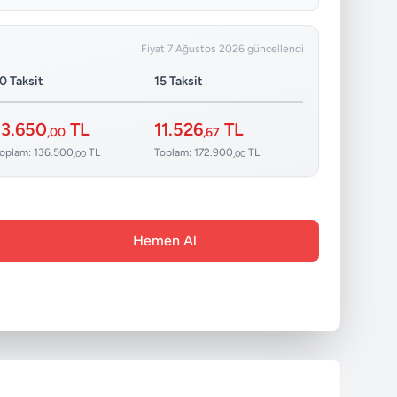
Fiyat 7 Ağustos 2026 güncellendi
0 Taksit
15 Taksit
13.650
TL
11.526
TL
,00
,67
oplam: 136.500
TL
Toplam: 172.900
TL
,00
,00
Hemen Al