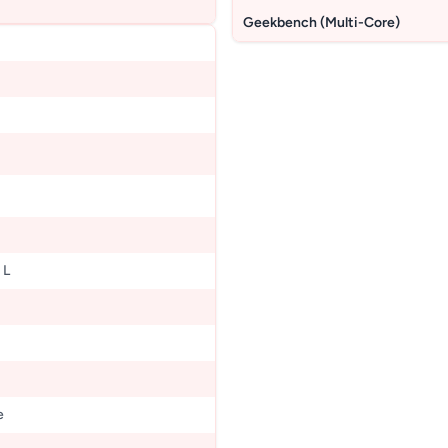
Geekbench (Multi-Core)
 L
e