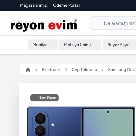
Mağazalarımız
|
Ödeme Portalı
Mobilya
Mobilya (mini)
Beyaz Eşya
Elektronik
Cep Telefonu
Samsung Galax
Tam Ekran