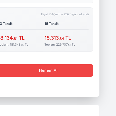
Fiyat 7 Ağustos 2026 güncellendi
0 Taksit
15 Taksit
18.134
TL
15.313
TL
,81
,84
oplam: 181.348
TL
Toplam: 229.707
TL
,05
,53
Hemen Al