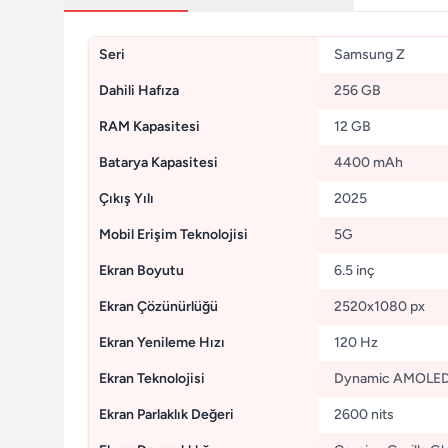
Seri
Samsung Z
Dahili Hafıza
256 GB
RAM Kapasitesi
12 GB
Batarya Kapasitesi
4400 mAh
Çıkış Yılı
2025
Mobil Erişim Teknolojisi
5G
Ekran Boyutu
6.5 inç
Ekran Çözünürlüğü
2520x1080 px
Ekran Yenileme Hızı
120 Hz
Ekran Teknolojisi
Dynamic AMOLED
Ekran Parlaklık Değeri
2600 nits