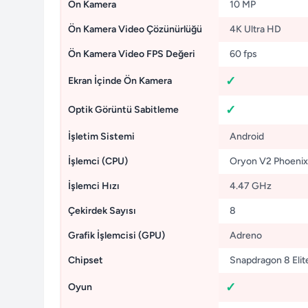
Ön Kamera
10 MP
Ön Kamera Video Çözünürlüğü
4K Ultra HD
Ön Kamera Video FPS Değeri
60 fps
Ekran İçinde Ön Kamera
Optik Görüntü Sabitleme
İşletim Sistemi
Android
İşlemci (CPU)
Oryon V2 Phoenix
İşlemci Hızı
4.47 GHz
Çekirdek Sayısı
8
Grafik İşlemcisi (GPU)
Adreno
Chipset
Snapdragon 8 Elit
Oyun