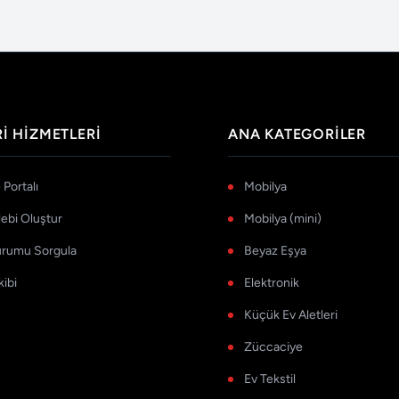
I HIZMETLERI
ANA KATEGORILER
Portalı
Mobilya
lebi Oluştur
Mobilya (mini)
urumu Sorgula
Beyaz Eşya
kibi
Elektronik
Küçük Ev Aletleri
Züccaciye
Ev Tekstil