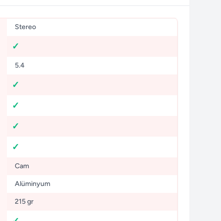
Stereo
5.4
Cam
Alüminyum
215 gr