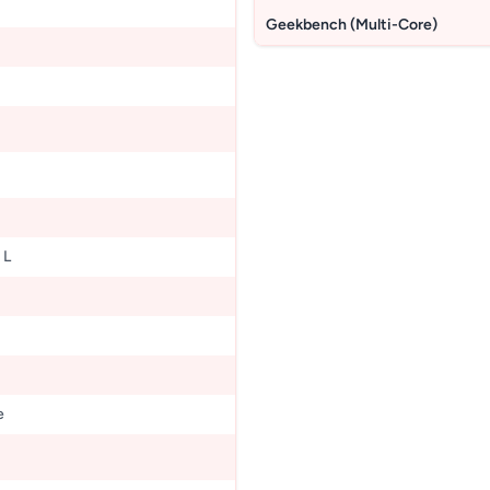
Geekbench (Multi-Core)
 L
e