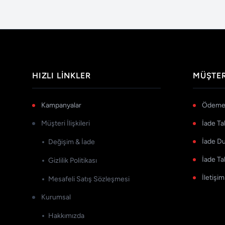
HIZLI LINKLER
MÜŞTER
Kampanyalar
Ödeme 
Müşteri İlişkileri
İade Ta
İade D
Değişim & İade
İade Ta
Gizlilik Politikası
İletişim
Mesafeli Satış Sözleşmesi
Kurumsal
Hakkımızda