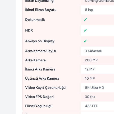
Ekran Dayanıklılığı
Corning Gorilla Gl
İkinci Ekran Boyutu
8 inç
Dokunmatik
HDR
Always on Display
Arka Kamera Sayısı
3 Kameralı
Arka Kamera
200 MP
İkinci Arka Kamera
12 MP
Üçüncü Arka Kamera
10 MP
Video Kayıt Çözünürlüğü
8K Ultra HD
Video FPS Değeri
30 fps
Piksel Yoğunluğu
422 PPI