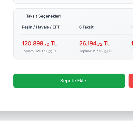
Taksit Seçenekleri
Peşin / Havale / EFT
6 Taksit
1
120.898
TL
26.194
TL
,70
,72
Toplam: 120.898
TL
Toplam: 157.168
TL
T
,70
,31
Sepete Ekle