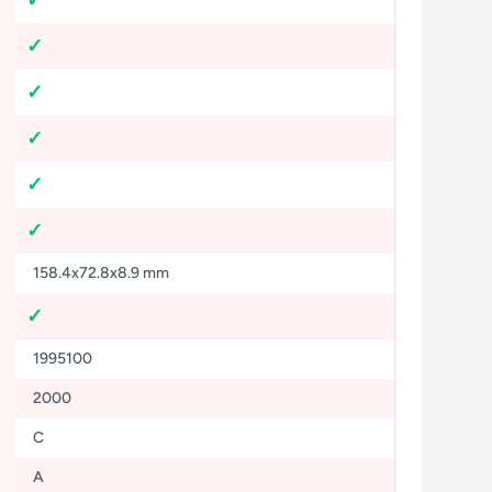
158.4x72.8x8.9 mm
1995100
2000
C
A