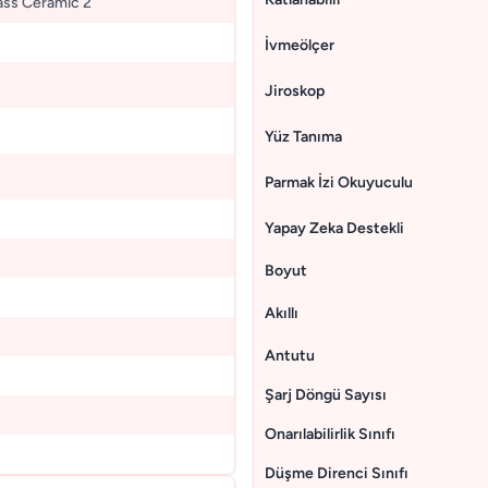
ass Ceramic 2
İvmeölçer
Jiroskop
Yüz Tanıma
Parmak İzi Okuyuculu
Yapay Zeka Destekli
Boyut
Akıllı
Antutu
Şarj Döngü Sayısı
Onarılabilirlik Sınıfı
Düşme Direnci Sınıfı