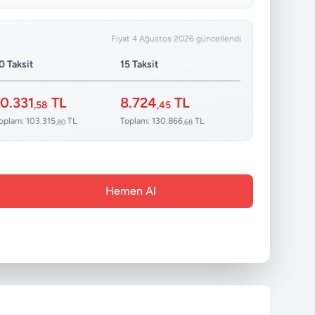
Fiyat 4 Ağustos 2026 güncellendi
0 Taksit
15 Taksit
10.331
TL
8.724
TL
,58
,45
oplam: 103.315
TL
Toplam: 130.866
TL
,80
,68
Hemen Al