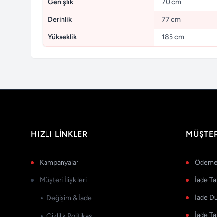
Genişlik
70 cm
Derinlik
77 cm
Yükseklik
185 cm
HIZLI LINKLER
MÜŞTER
Kampanyalar
Ödeme 
Müşteri İlişkileri
İade Ta
İade D
Değişim & İade
İade Ta
Gizlilik Politikası