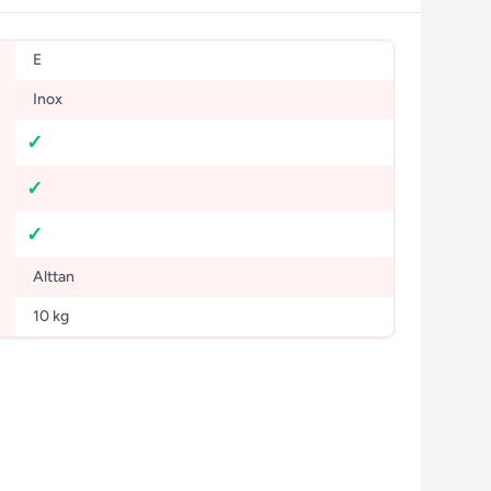
E
Inox
Alttan
10 kg