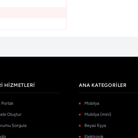
I HIZMETLERI
ANA KATEGORILER
Portalı
Mobilya
lebi Oluştur
Mobilya (mini)
urumu Sorgula
Beyaz Eşya
kibi
Elektronik