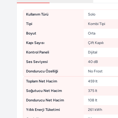
Kullanım Türü
Solo
Tipi
Kombi Tipi
Boyut
Orta
Kapı Sayısı
Çift Kapılı
Kontrol Paneli
Dijital
Ses Seviyesi
40 dB
Dondurucu Özelliği
No Frost
Toplam Net Hacim
459 lt
Soğutucu Net Hacim
375 lt
Dondurucu Net Hacim
108 lt
Yıllık Enerji Tüketimi
261 kWh