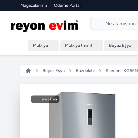
Mağazalarımız
|
Ödeme Portalı
Mobilya
Mobilya (mini)
Beyaz Eşya
Beyaz Eşya
Buzdolabı
Siemens KG55NC
Tam Ekran