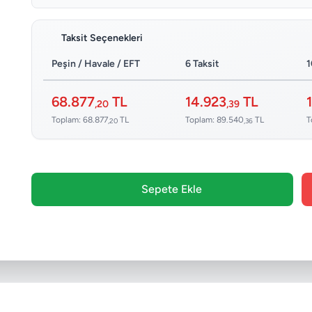
Taksit Seçenekleri
Peşin / Havale / EFT
6 Taksit
1
68.877
TL
14.923
TL
,20
,39
Toplam: 68.877
TL
Toplam: 89.540
TL
T
,20
,36
Sepete Ekle