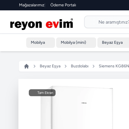
Mağazalarımız
|
Ödeme Portalı
Mobilya
Mobilya (mini)
Beyaz Eşya
Beyaz Eşya
Buzdolabı
Siemens KG86N
Tam Ekran