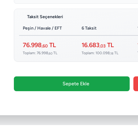
Taksit Seçenekleri
Peşin / Havale / EFT
6 Taksit
76.998
TL
16.683
TL
,60
,03
Toplam: 76.998
TL
Toplam: 100.098
TL
,60
,18
Sepete Ekle