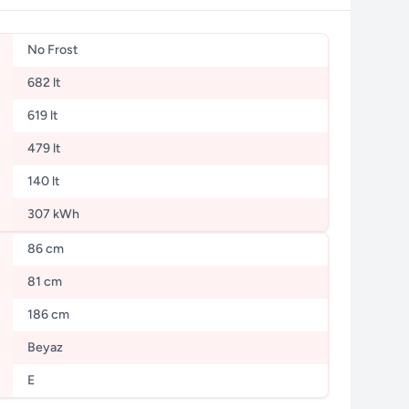
No Frost
682 lt
619 lt
479 lt
140 lt
307 kWh
86 cm
81 cm
186 cm
Beyaz
E