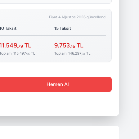
Fiyat 4 Ağustos 2026 güncellendi
10 Taksit
15 Taksit
11.549
TL
9.753
TL
,79
,16
Toplam: 115.497
TL
Toplam: 146.297
TL
,90
,34
Hemen Al