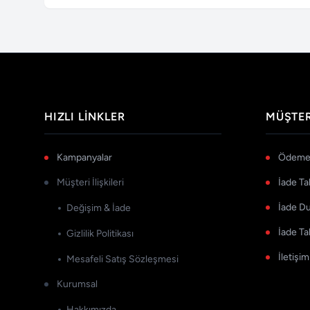
HIZLI LINKLER
MÜŞTER
Kampanyalar
Ödeme 
Müşteri İlişkileri
İade Ta
İade D
Değişim & İade
İade Ta
Gizlilik Politikası
İletişim
Mesafeli Satış Sözleşmesi
Kurumsal
Hakkımızda