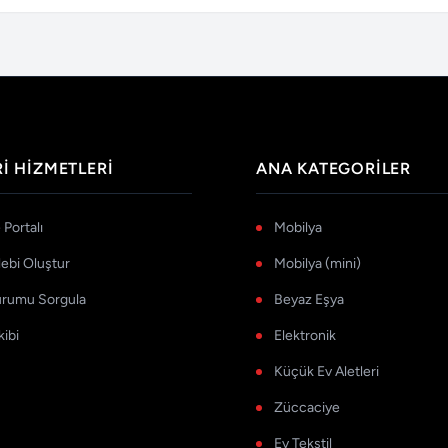
I HIZMETLERI
ANA KATEGORILER
Portalı
Mobilya
lebi Oluştur
Mobilya (mini)
urumu Sorgula
Beyaz Eşya
kibi
Elektronik
Küçük Ev Aletleri
Züccaciye
Ev Tekstil