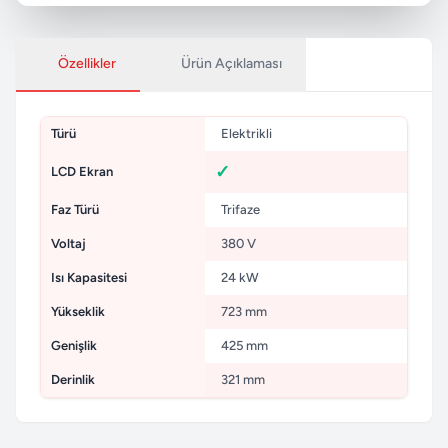
Özellikler
Ürün Açıklaması
Türü
Elektrikli
LCD Ekran
Faz Türü
Trifaze
Voltaj
380 V
Isı Kapasitesi
24 kW
Yükseklik
723 mm
Genişlik
425 mm
Derinlik
321 mm