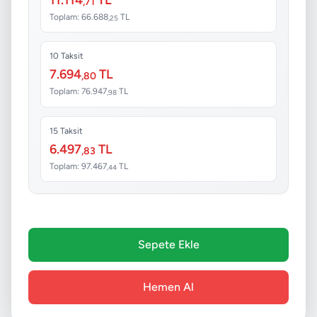
,71
Toplam: 66.688
TL
,25
10 Taksit
7.694
TL
,80
Toplam: 76.947
TL
,98
15 Taksit
6.497
TL
,83
Toplam: 97.467
TL
,44
Sepete Ekle
Hemen Al