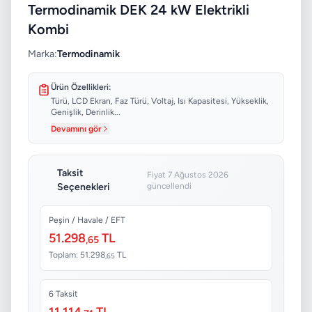
Termodinamik DEK 24 kW Elektrikli
Kombi
Marka:
Termodinamik
Ürün Özellikleri:
Türü, LCD Ekran, Faz Türü, Voltaj, Isı Kapasitesi, Yükseklik,
Genişlik, Derinlik...
Devamını gör
Taksit
Fiyat 7 Ağustos 2026
Seçenekleri
güncellendi
Peşin / Havale / EFT
51.298
TL
,65
Toplam: 51.298
TL
,65
6 Taksit
11.114
TL