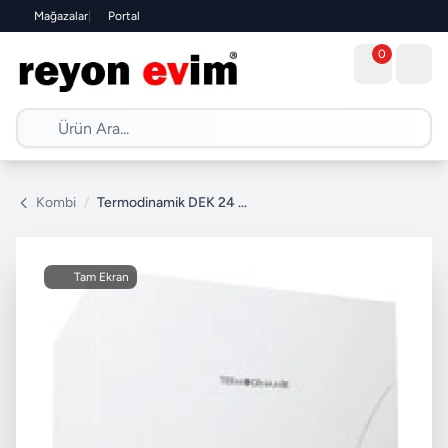
Mağazalar
|
Portal
0
Kombi
/
Termodinamik DEK 24 kW Elektrikli Kombi
Tam Ekran