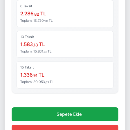
6 Taksit
2.286
TL
,82
Toplam: 13.720
TL
,90
10 Taksit
1.583
TL
,18
Toplam: 15.831
TL
,81
15 Taksit
1.336
TL
,91
Toplam: 20.053
TL
,63
Sepete Ekle