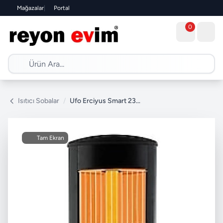
Mağazalar
|
Portal
0
Isıtıcı Sobalar
/
Ufo Erciyus Smart 2300 W Kule Tipi Isıtıcı
Tam Ekran