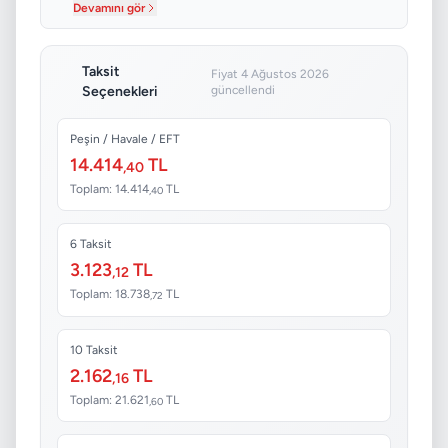
Devamını gör
Taksit
Fiyat 4 Ağustos 2026
Seçenekleri
güncellendi
Peşin / Havale / EFT
14.414
TL
,40
Toplam: 14.414
TL
,40
6 Taksit
3.123
TL
,12
Toplam: 18.738
TL
,72
10 Taksit
2.162
TL
,16
Toplam: 21.621
TL
,60