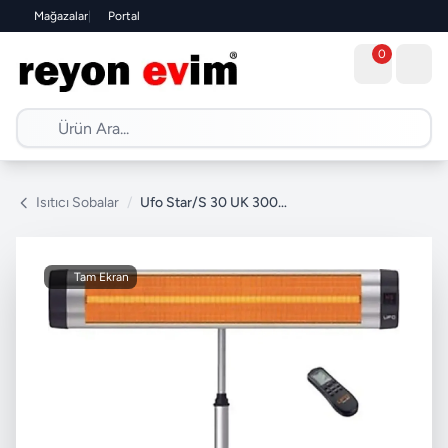
Mağazalar
|
Portal
0
Isıtıcı Sobalar
/
Ufo Star/S 30 UK 3000 W Uzaktan Kumandalı Infrared Isıtıcı - Ayak Dahil
Tam Ekran