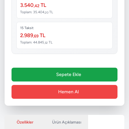
3.540
TL
,42
Toplam: 35.404
TL
,20
15 Taksit
2.989
TL
,69
Toplam: 44.845
TL
,32
Sepete Ekle
Hemen Al
Özellikler
Ürün Açıklaması