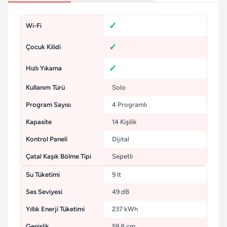
Wi-Fi
Çocuk Kilidi
Hızlı Yıkama
Kullanım Türü
Solo
Program Sayısı
4 Programlı
Kapasite
14 Kişilik
Kontrol Paneli
Dijital
Çatal Kaşık Bölme Tipi
Sepetli
Su Tüketimi
9 lt
Ses Seviyesi
49 dB
Yıllık Enerji Tüketimi
237 kWh
Genişlik
59.8 cm