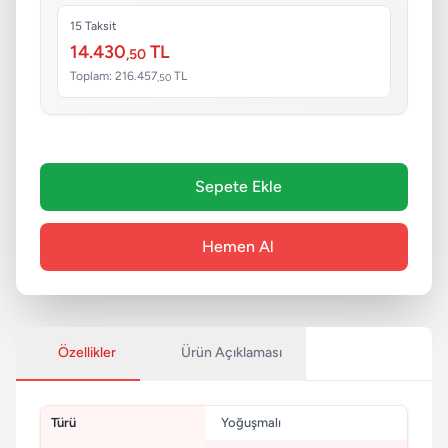
15 Taksit
14.430
TL
,50
Toplam: 216.457
TL
,50
Sepete Ekle
Hemen Al
Özellikler
Ürün Açıklaması
Türü
Yoğuşmalı