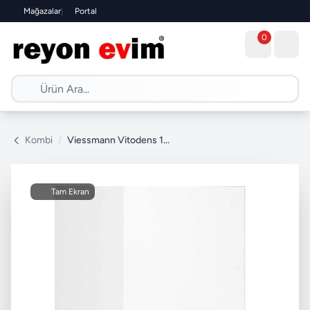
Mağazalar
|
Portal
0
Kombi
/
Viessmann Vitodens 100-W 32/35 kW Tam Yoğuşmalı Kombi
Tam Ekran