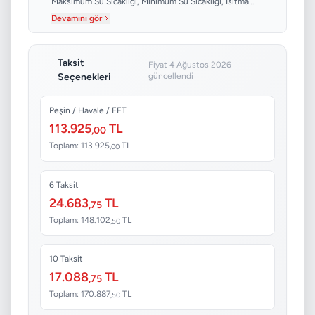
Maksimum Su Sıcaklığı, Minimum Su Sıcaklığı, Isıtma
Verimliliği...
Devamını gör
Taksit
Fiyat 4 Ağustos 2026
Seçenekleri
güncellendi
Peşin / Havale / EFT
113.925
TL
,00
Toplam: 113.925
TL
,00
6 Taksit
24.683
TL
,75
Toplam: 148.102
TL
,50
10 Taksit
17.088
TL
,75
Toplam: 170.887
TL
,50