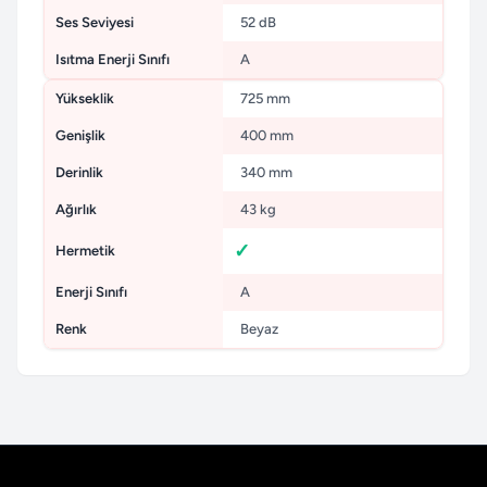
Ses Seviyesi
52 dB
Isıtma Enerji Sınıfı
A
Yükseklik
725 mm
Genişlik
400 mm
Derinlik
340 mm
Ağırlık
43 kg
Hermetik
Enerji Sınıfı
A
Renk
Beyaz