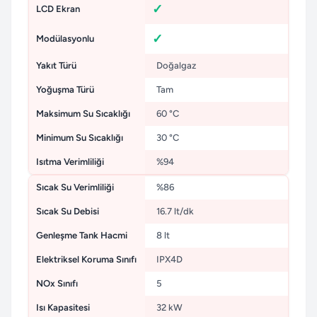
LCD Ekran
Modülasyonlu
Yakıt Türü
Doğalgaz
Yoğuşma Türü
Tam
Maksimum Su Sıcaklığı
60 °C
Minimum Su Sıcaklığı
30 °C
Isıtma Verimliliği
%94
Sıcak Su Verimliliği
%86
Sıcak Su Debisi
16.7 lt/dk
Genleşme Tank Hacmi
8 lt
Elektriksel Koruma Sınıfı
IPX4D
NOx Sınıfı
5
Isı Kapasitesi
32 kW