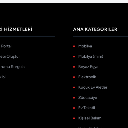
I HIZMETLERI
ANA KATEGORILER
Portalı
Mobilya
lebi Oluştur
Mobilya (mini)
urumu Sorgula
Beyaz Eşya
kibi
Elektronik
Küçük Ev Aletleri
Züccaciye
Ev Tekstil
Kişisel Bakım