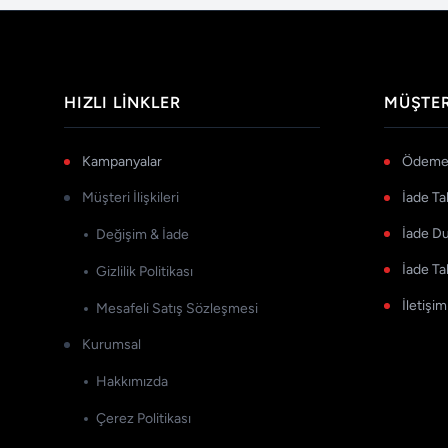
HIZLI LINKLER
MÜŞTER
Kampanyalar
Ödeme 
Müşteri İlişkileri
İade Ta
İade D
Değişim & İade
İade Ta
Gizlilik Politikası
İletişim
Mesafeli Satış Sözleşmesi
Kurumsal
Hakkımızda
Çerez Politikası