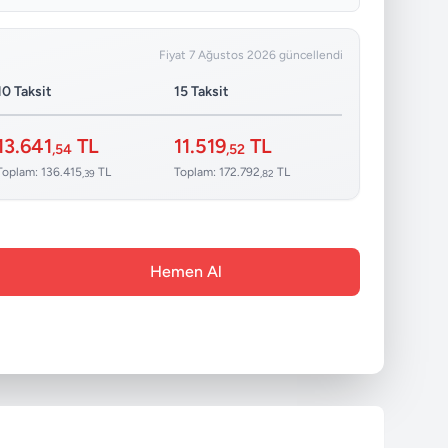
Fiyat 7 Ağustos 2026 güncellendi
10 Taksit
15 Taksit
13.641
TL
11.519
TL
,54
,52
Toplam: 136.415
TL
Toplam: 172.792
TL
,39
,82
Hemen Al