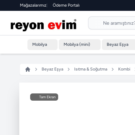
Mağazalarımız
|
Ödeme Portalı
Mobilya
Mobilya (mini)
Beyaz Eşya
Beyaz Eşya
Isıtma & Soğutma
Kombi
Tam Ekran