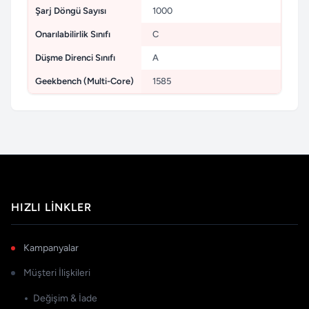
Şarj Döngü Sayısı
1000
Onarılabilirlik Sınıfı
C
Düşme Direnci Sınıfı
A
Geekbench (Multi-Core)
1585
HIZLI LINKLER
Kampanyalar
Müşteri İlişkileri
Değişim & İade