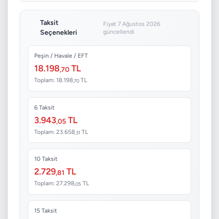
Taksit
Fiyat 7 Ağustos 2026
Seçenekleri
güncellendi
Peşin / Havale / EFT
18.198
TL
,70
Toplam: 18.198
TL
,70
6 Taksit
3.943
TL
,05
Toplam: 23.658
TL
,31
10 Taksit
2.729
TL
,81
Toplam: 27.298
TL
,05
15 Taksit