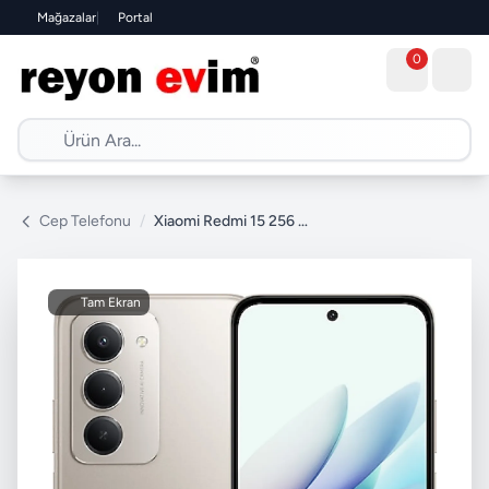
Mağazalar
|
Portal
0
Cep Telefonu
/
Xiaomi Redmi 15 256 GB
Tam Ekran