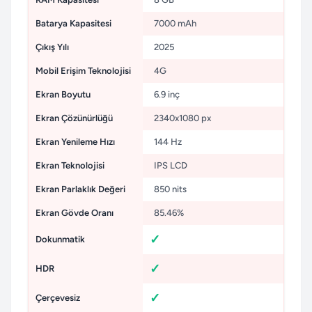
Batarya Kapasitesi
7000 mAh
Çıkış Yılı
2025
Mobil Erişim Teknolojisi
4G
Ekran Boyutu
6.9 inç
Ekran Çözünürlüğü
2340x1080 px
Ekran Yenileme Hızı
144 Hz
Ekran Teknolojisi
IPS LCD
Ekran Parlaklık Değeri
850 nits
Ekran Gövde Oranı
85.46%
Dokunmatik
HDR
Çerçevesiz