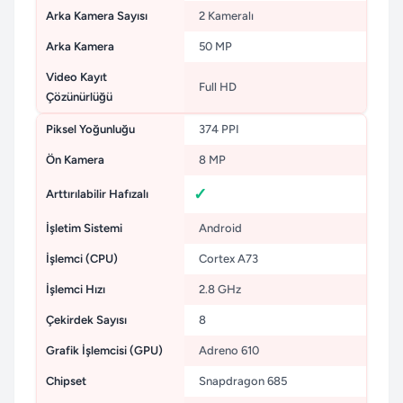
Arka Kamera Sayısı
2 Kameralı
Arka Kamera
50 MP
Video Kayıt
Full HD
Çözünürlüğü
Piksel Yoğunluğu
374 PPI
Ön Kamera
8 MP
Arttırılabilir Hafızalı
İşletim Sistemi
Android
İşlemci (CPU)
Cortex A73
İşlemci Hızı
2.8 GHz
Çekirdek Sayısı
8
Grafik İşlemcisi (GPU)
Adreno 610
Chipset
Snapdragon 685